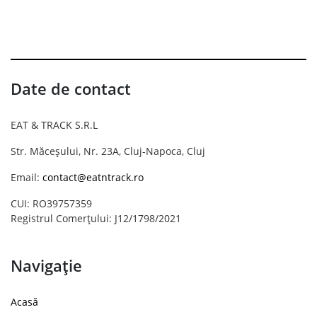
Date de contact
EAT & TRACK S.R.L
Str. Măceșului, Nr. 23A, Cluj-Napoca, Cluj
Email:
contact@eatntrack.ro
CUI: RO39757359
Registrul Comerțului: J12/1798/2021
Navigație
Acasă