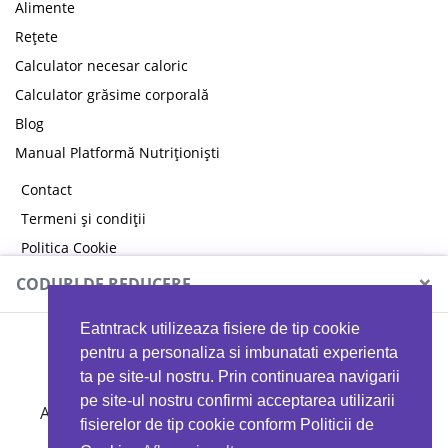
Alimente
Rețete
Calculator necesar caloric
Calculator grăsime corporală
Blog
Manual Platformă Nutriționiști
Contact
Termeni și condiții
Politica Cookie
Politica de confidențialitate
×
CODURI DE REDUCERE
Eatntrack utilizeaza fisiere de tip cookie
MYPROTEIN
pentru a personaliza si imbunatati experienta
ta pe site-ul nostru. Prin continuarea navigarii
pe site-ul nostru confirmi acceptarea utilizarii
Ai
40%
reducere la orice comandă folosind codul
fisierelor de tip cookie conform Politicii de
EATTRACK