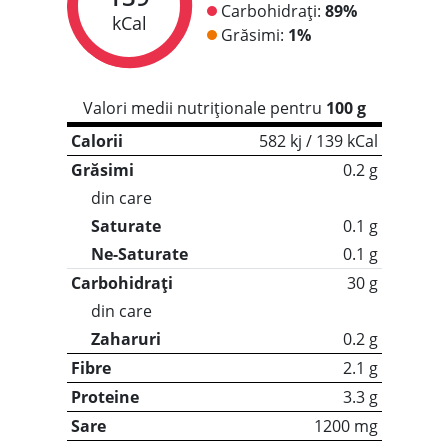
Carbohidrați:
89%
kCal
Grăsimi:
1%
Valori medii nutriționale pentru
100 g
Calorii
582 kj / 139 kCal
Grăsimi
0.2 g
din care
Saturate
0.1 g
Ne-Saturate
0.1 g
Carbohidrați
30 g
din care
Zaharuri
0.2 g
Fibre
2.1 g
Proteine
3.3 g
Sare
1200 mg