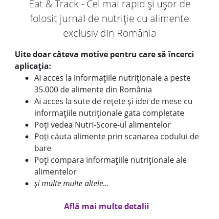
Eat & Track - Cel mai rapid și ușor de
folosit jurnal de nutriție cu alimente
exclusiv din România
Uite doar câteva motive pentru care să încerci
aplicația:
Ai acces la informațiile nutriționale a peste
35.000 de alimente din România
Ai acces la sute de rețete și idei de mese cu
informațiile nutriționale gata completate
Poți vedea Nutri-Score-ul alimentelor
Poți căuta alimente prin scanarea codului de
bare
Poți compara informațiile nutriționale ale
alimentelor
și multe multe altele...
Află mai multe detalii