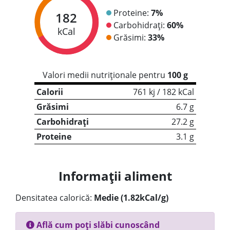
Proteine:
7%
182
Carbohidrați:
60%
kCal
Grăsimi:
33%
Valori medii nutriționale pentru
100 g
Calorii
761 kj / 182 kCal
Grăsimi
6.7 g
Carbohidrați
27.2 g
Proteine
3.1 g
Informații aliment
Densitatea calorică:
Medie (1.82kCal/g)
Află cum poți slăbi cunoscând