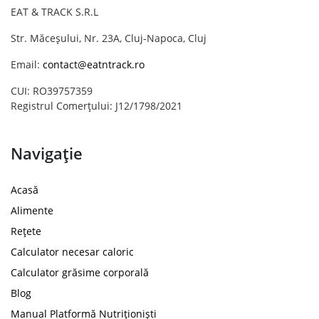
EAT & TRACK S.R.L
Str. Măceșului, Nr. 23A, Cluj-Napoca, Cluj
Email:
contact@eatntrack.ro
CUI: RO39757359
Registrul Comerțului: J12/1798/2021
Navigație
Acasă
Alimente
Rețete
Calculator necesar caloric
Calculator grăsime corporală
Blog
Manual Platformă Nutriționiști