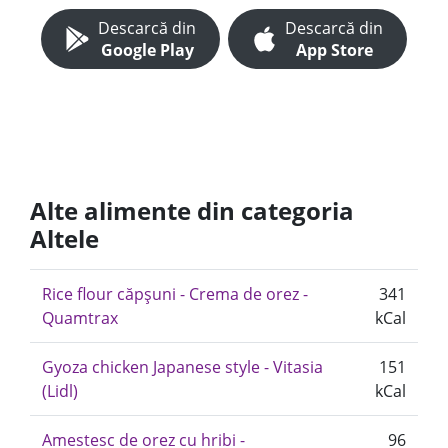
Descarcă din
Descarcă din
Google Play
App Store
Alte alimente din categoria
Altele
Rice flour căpșuni - Crema de orez -
341
Quamtrax
kCal
Gyoza chicken Japanese style - Vitasia
151
(Lidl)
kCal
Amestesc de orez cu hribi -
96