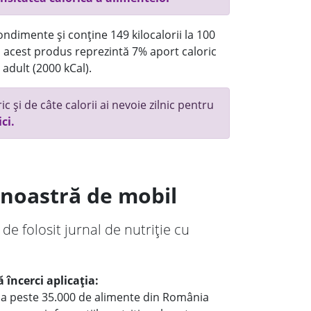
ndimente și conține 149 kilocalorii la 100
acest produs reprezintă 7% aport caloric
 adult (2000 kCal).
c și de câte calorii ai nevoie zilnic pentru
ici.
a noastră de mobil
 de folosit jurnal de nutriție cu
 încerci aplicația:
le a peste 35.000 de alimente din România