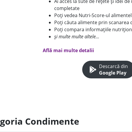
Ai acces la sute de rețete și idei d
completate
Poți vedea Nutri-Score-ul alimente
Poți căuta alimente prin scanarea 
Poți compara informațiile nutrițion
și multe multe altele...
Află mai multe detalii
Descarcă din
Google Play
tegoria Condimente