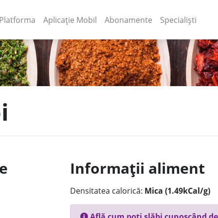
(current)
(current)
Platforma
Aplicație Mobil
Abonamente
Specialiști
i
le
Informații aliment
Densitatea calorică:
Mica (1.49kCal/g)
Află cum poți slăbi cunoscând de