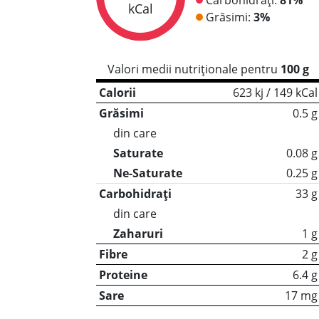
kCal
Grăsimi:
3%
Valori medii nutriționale pentru
100 g
Calorii
623 kj / 149 kCal
Grăsimi
0.5 g
din care
Saturate
0.08 g
Ne-Saturate
0.25 g
Carbohidrați
33 g
din care
Zaharuri
1 g
Fibre
2 g
Proteine
6.4 g
Sare
17 mg