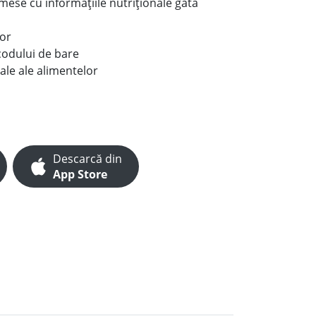
e mese cu informațiile nutriționale gata
lor
codului de bare
ale ale alimentelor
Descarcă din
App Store