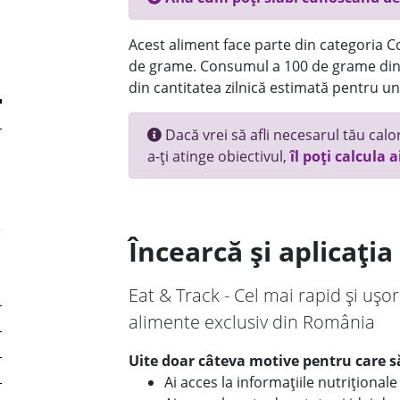
Acest aliment face parte din categoria Co
de grame. Consumul a 100 de grame din 
din cantitatea zilnică estimată pentru un
Dacă vrei să afli necesarul tău calori
a-ți atinge obiectivul,
îl poți calcula a
Încearcă și aplicați
Eat & Track - Cel mai rapid și ușor
alimente exclusiv din România
Uite doar câteva motive pentru care să
Ai acces la informațiile nutriționa