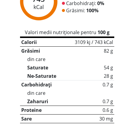
Carbohidrați:
0%
kCal
Grăsimi:
100%
Valori medii nutriționale pentru
100 g
Calorii
3109 kj / 743 kCal
Grăsimi
82 g
din care
Saturate
54 g
Ne-Saturate
28 g
Carbohidrați
0.7 g
din care
Zaharuri
0.7 g
Proteine
0.6 g
Sare
30 mg