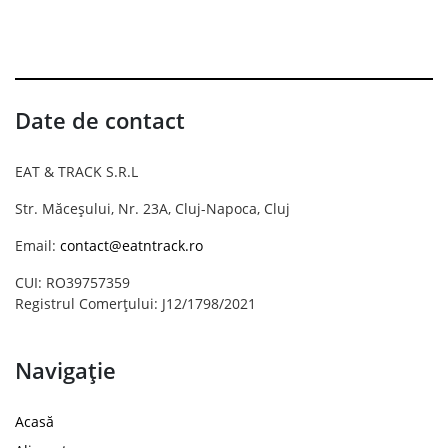
Date de contact
EAT & TRACK S.R.L
Str. Măceșului, Nr. 23A, Cluj-Napoca, Cluj
Email:
contact@eatntrack.ro
CUI: RO39757359
Registrul Comerțului: J12/1798/2021
Navigație
Acasă