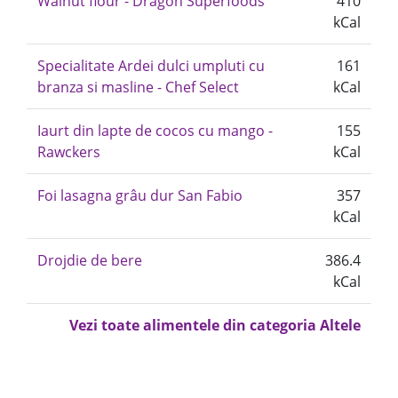
Walnut flour - Dragon Superfoods
410
kCal
Specialitate Ardei dulci umpluti cu
161
branza si masline - Chef Select
kCal
Iaurt din lapte de cocos cu mango -
155
Rawckers
kCal
Foi lasagna grâu dur San Fabio
357
kCal
Drojdie de bere
386.4
kCal
Vezi toate alimentele din categoria Altele