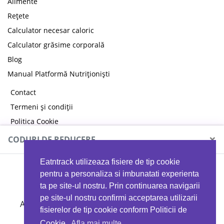
Alimente
Rețete
Calculator necesar caloric
Calculator grăsime corporală
Blog
Manual Platformă Nutriționiști
Contact
Termeni și condiții
Politica Cookie
Politica de confidențialitate
×
CODURI DE REDUCERE
Eatntrack utilizeaza fisiere de tip cookie
MYPROTEIN
pentru a personaliza si imbunatati experienta
ta pe site-ul nostru. Prin continuarea navigarii
pe site-ul nostru confirmi acceptarea utilizarii
Ai
40%
reducere la orice comandă folosind codul
fisierelor de tip cookie conform Politicii de
EATTRACK
Cookie.
Afla mai multe