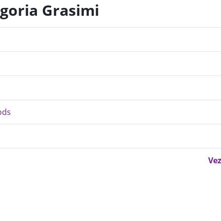
egoria Grasimi
ods
Vez