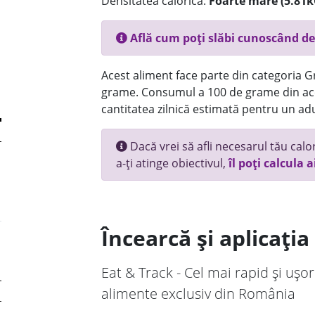
Densitatea calorică:
Foarte mare (5.81k
Află cum poți slăbi cunoscând de
Acest aliment face parte din categoria Gr
grame. Consumul a 100 de grame din ace
cantitatea zilnică estimată pentru un adu
Dacă vrei să afli necesarul tău calori
a-ți atinge obiectivul,
îl poți calcula a
Încearcă și aplicați
Eat & Track - Cel mai rapid și ușor
alimente exclusiv din România