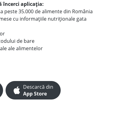
 încerci aplicația:
le a peste 35.000 de alimente din România
e mese cu informațiile nutriționale gata
lor
codului de bare
ale ale alimentelor
Descarcă din
App Store