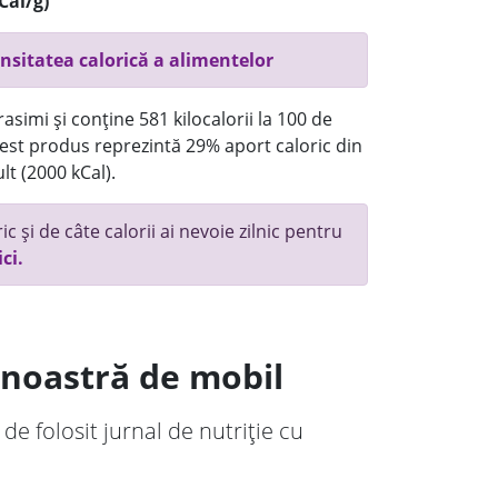
Cal/g)
nsitatea calorică a alimentelor
asimi și conține 581 kilocalorii la 100 de
st produs reprezintă 29% aport caloric din
lt (2000 kCal).
c și de câte calorii ai nevoie zilnic pentru
ici.
a noastră de mobil
 de folosit jurnal de nutriție cu