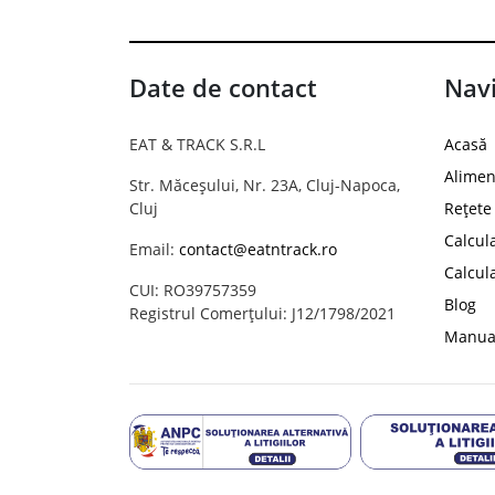
Date de contact
Navi
EAT & TRACK S.R.L
Acasă
Alimen
Str. Măceșului, Nr. 23A, Cluj-Napoca,
Cluj
Rețete
Calcul
Email:
contact@eatntrack.ro
Calcul
CUI: RO39757359
Blog
Registrul Comerțului: J12/1798/2021
Manual