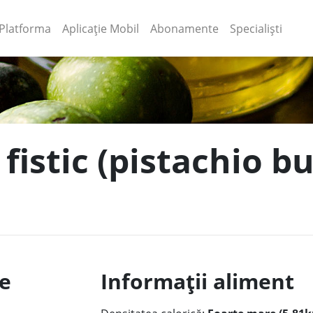
(current)
(current)
Platforma
Aplicație Mobil
Abonamente
Specialiști
 fistic (pistachio bu
le
Informații aliment