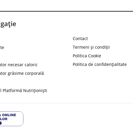
gație
Contact
Termeni și condiții
te
Politica Cookie
Politica de confidențialitate
ator necesar caloric
PROT
ator grăsime corporală
Ai
10%
reducere la
folosind codul
 Platformă Nutriționiști
Profită 