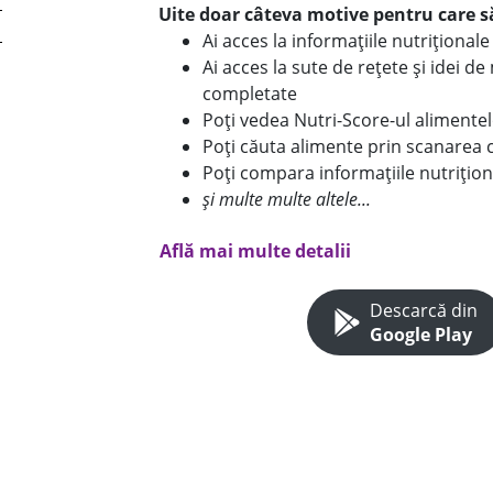
Uite doar câteva motive pentru care să
Ai acces la informațiile nutriționa
Ai acces la sute de rețete și idei d
completate
Poți vedea Nutri-Score-ul alimente
Poți căuta alimente prin scanarea 
Poți compara informațiile nutrițion
și multe multe altele...
Află mai multe detalii
Descarcă din
Google Play