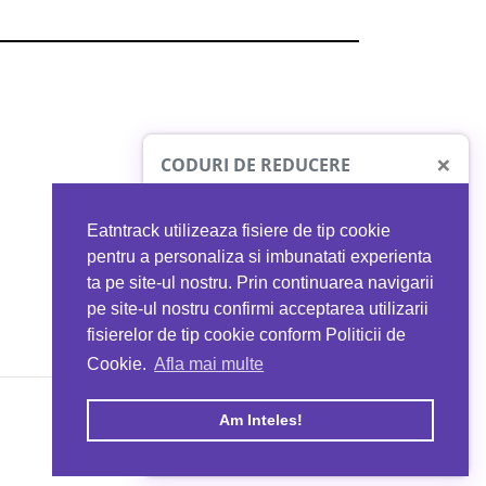
×
CODURI DE REDUCERE
Eatntrack utilizeaza fisiere de tip cookie
O41
MYPROTEIN
pentru a personaliza si imbunatati experienta
ta pe site-ul nostru. Prin continuarea navigarii
 orice comandă
Ai
40%
reducere la orice comandă
pe site-ul nostru confirmi acceptarea utilizarii
EATNTRACK
folosind codul
EATTRACK
fisierelor de tip cookie conform Politicii de
Cookie.
Afla mai multe
acum
Profită acum
Am Inteles!
Copyright © 2026 EAT & TRACK S.R.L