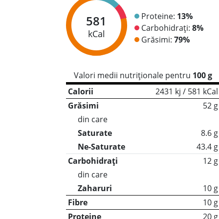
Proteine:
13%
581
Carbohidrați:
8%
kCal
Grăsimi:
79%
Valori medii nutriționale pentru
100 g
Calorii
2431 kj / 581 kCal
Grăsimi
52 g
din care
Saturate
8.6 g
Ne-Saturate
43.4 g
Carbohidrați
12 g
din care
Zaharuri
10 g
Fibre
10 g
Proteine
20 g