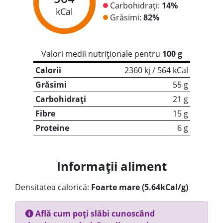
Carbohidrați:
14%
kCal
Grăsimi:
82%
Valori medii nutriționale pentru
100 g
Calorii
2360 kj / 564 kCal
Grăsimi
55 g
Carbohidrați
21 g
Fibre
15 g
Proteine
6 g
Informații aliment
Densitatea calorică:
Foarte mare (5.64kCal/g)
Află cum poți slăbi cunoscând