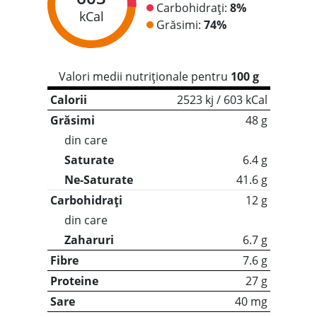
Carbohidrați:
8%
kCal
Grăsimi:
74%
Valori medii nutriționale pentru
100 g
Calorii
2523 kj / 603 kCal
Grăsimi
48 g
din care
Saturate
6.4 g
Ne-Saturate
41.6 g
Carbohidrați
12 g
din care
Zaharuri
6.7 g
Fibre
7.6 g
Proteine
27 g
Sare
40 mg