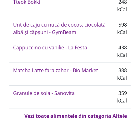
Tteok Bokki
248
kCal
Unt de caju cu nucă de cocos, ciocolată
598
albă și căpșuni - GymBeam
kCal
Cappuccino cu vanilie - La Festa
438
kCal
Matcha Latte fara zahar - Bio Market
388
kCal
Granule de soia - Sanovita
359
kCal
Vezi toate alimentele din categoria Altele