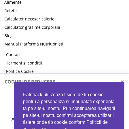
Alimente
Rețete
Calculator necesar caloric
Calculator grăsime corporală
Blog
Manual Platformă Nutriționiști
Contact
Termeni și condiții
Politica Cookie
Politica de confidențialitate
×
CODURI DE REDUCERE
Eatntrack utilizeaza fisiere de tip cookie
MYPROTEIN
pentru a personaliza si imbunatati experienta
ta pe site-ul nostru. Prin continuarea navigarii
pe site-ul nostru confirmi acceptarea utilizarii
Ai
40%
reducere la orice comandă folosind codul
fisierelor de tip cookie conform Politicii de
EATTRACK