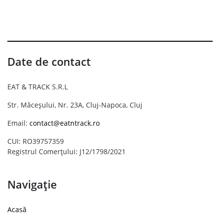
Date de contact
EAT & TRACK S.R.L
Str. Măceșului, Nr. 23A, Cluj-Napoca, Cluj
Email:
contact@eatntrack.ro
CUI: RO39757359
Registrul Comerțului: J12/1798/2021
Navigație
Acasă