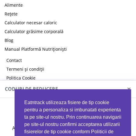
Alimente
Rețete
Calculator necesar caloric
Calculator grăsime corporală
Blog
Manual Platformă Nutriționiști
Contact
Termeni și condiții
Politica Cookie
Politica de confidențialitate
×
CODURI DE REDUCERE
Eatntrack utilizeaza fisiere de tip cookie
MYPROTEIN
pentru a personaliza si imbunatati experienta
ta pe site-ul nostru. Prin continuarea navigarii
pe site-ul nostru confirmi acceptarea utilizarii
Ai
40%
reducere la orice comandă folosind codul
fisierelor de tip cookie conform Politicii de
EATTRACK