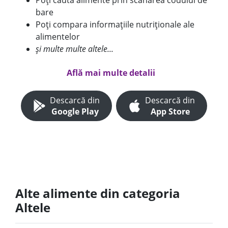
Poți căuta alimente prin scanarea codului de
bare
Poți compara informațiile nutriționale ale
alimentelor
și multe multe altele...
Află mai multe detalii
Descarcă din
Descarcă din
Google Play
App Store
Alte alimente din categoria
Altele