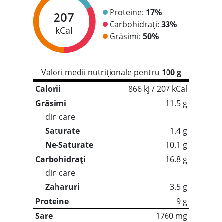
Proteine:
17%
207
Carbohidrați:
33%
kCal
Grăsimi:
50%
Valori medii nutriționale pentru
100 g
Calorii
866 kj / 207 kCal
Grăsimi
11.5 g
din care
Saturate
1.4 g
Ne-Saturate
10.1 g
Carbohidrați
16.8 g
din care
Zaharuri
3.5 g
Proteine
9 g
Sare
1760 mg