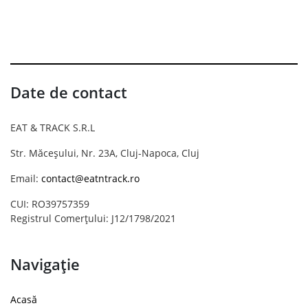
Date de contact
EAT & TRACK S.R.L
Str. Măceșului, Nr. 23A, Cluj-Napoca, Cluj
Email:
contact@eatntrack.ro
CUI: RO39757359
Registrul Comerțului: J12/1798/2021
Navigație
Acasă