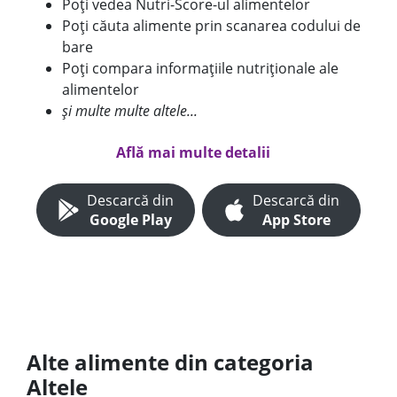
Poți vedea Nutri-Score-ul alimentelor
Poți căuta alimente prin scanarea codului de
bare
Poți compara informațiile nutriționale ale
alimentelor
și multe multe altele...
Află mai multe detalii
Descarcă din
Descarcă din
Google Play
App Store
Alte alimente din categoria
Altele