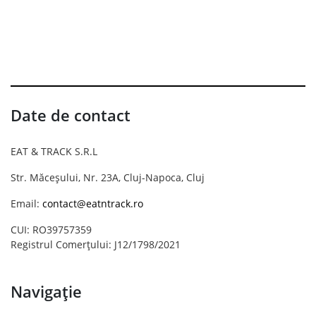
Date de contact
EAT & TRACK S.R.L
Str. Măceșului, Nr. 23A, Cluj-Napoca, Cluj
Email:
contact@eatntrack.ro
CUI: RO39757359
Registrul Comerțului: J12/1798/2021
Navigație