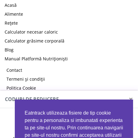
Acasă
Alimente
Rețete
Calculator necesar caloric
Calculator grăsime corporală
Blog
Manual Platformă Nutriționiști
Contact
Termeni și condiții
Politica Cookie
Politica de confidențialitate
×
CODURI DE REDUCERE
Eatntrack utilizeaza fisiere de tip cookie
MYPROTEIN
pentru a personaliza si imbunatati experienta
ta pe site-ul nostru. Prin continuarea navigarii
pe site-ul nostru confirmi acceptarea utilizarii