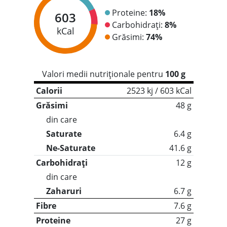
Proteine:
18%
603
Carbohidrați:
8%
kCal
Grăsimi:
74%
Valori medii nutriționale pentru
100 g
Calorii
2523 kj / 603 kCal
Grăsimi
48 g
din care
Saturate
6.4 g
Ne-Saturate
41.6 g
Carbohidrați
12 g
din care
Zaharuri
6.7 g
Fibre
7.6 g
Proteine
27 g