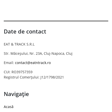
Date de contact
EAT & TRACK S.R.L
Str. Măceșului, Nr. 23A, Cluj-Napoca, Cluj
Email:
contact@eatntrack.ro
CUI: RO39757359
Registrul Comerțului: J12/1798/2021
Navigație
Acasă