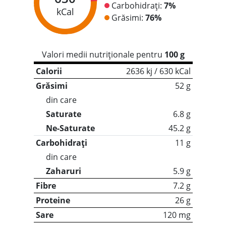
Carbohidrați:
7%
kCal
Grăsimi:
76%
Valori medii nutriționale pentru
100 g
Calorii
2636 kj / 630 kCal
Grăsimi
52 g
din care
Saturate
6.8 g
Ne-Saturate
45.2 g
Carbohidrați
11 g
din care
Zaharuri
5.9 g
Fibre
7.2 g
Proteine
26 g
Sare
120 mg