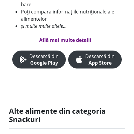
bare
Poți compara informațiile nutriționale ale
alimentelor
și multe multe altele...
Află mai multe detalii
Descarcă din
Descarcă din
Google Play
App Store
Alte alimente din categoria
Snackuri