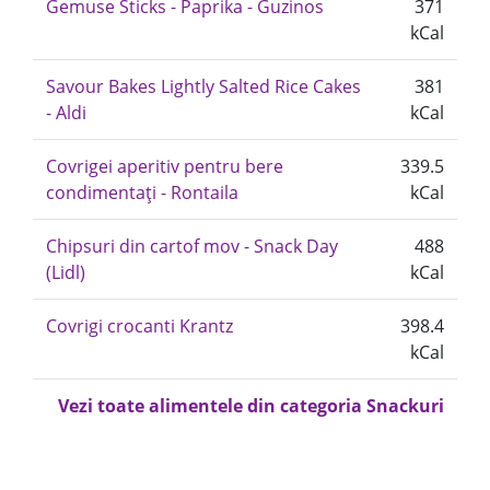
Gemuse Sticks - Paprika - Guzinos
371
kCal
Savour Bakes Lightly Salted Rice Cakes
381
- Aldi
kCal
Covrigei aperitiv pentru bere
339.5
condimentați - Rontaila
kCal
Chipsuri din cartof mov - Snack Day
488
(Lidl)
kCal
Covrigi crocanti Krantz
398.4
kCal
Vezi toate alimentele din categoria Snackuri