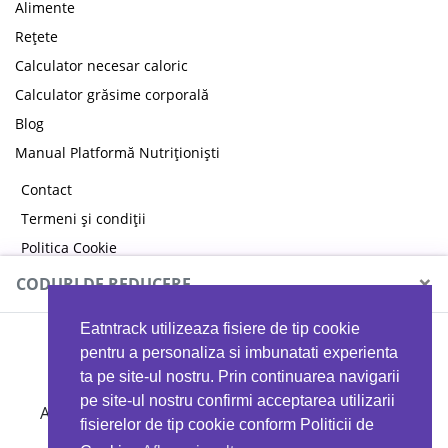
Alimente
Rețete
Calculator necesar caloric
Calculator grăsime corporală
Blog
Manual Platformă Nutriționiști
Contact
Termeni și condiții
Politica Cookie
Politica de confidențialitate
×
CODURI DE REDUCERE
Eatntrack utilizeaza fisiere de tip cookie
MYPROTEIN
pentru a personaliza si imbunatati experienta
ta pe site-ul nostru. Prin continuarea navigarii
pe site-ul nostru confirmi acceptarea utilizarii
Ai
40%
reducere la orice comandă folosind codul
fisierelor de tip cookie conform Politicii de
EATTRACK