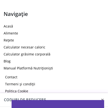
Navigație
Acasă
Alimente
Rețete
Calculator necesar caloric
Calculator grăsime corporală
Blog
Manual Platformă Nutriționiști
Contact
Termeni și condiții
Politica Cookie
Politica de confidențialitate
×
CODURI DE REDUCERE