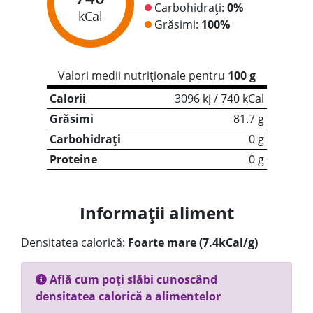
Carbohidrați:
0%
kCal
Grăsimi:
100%
Valori medii nutriționale pentru
100 g
Calorii
3096 kj / 740 kCal
Grăsimi
81.7 g
Carbohidrați
0 g
Proteine
0 g
Informații aliment
Densitatea calorică:
Foarte mare (7.4kCal/g)
Află cum poți slăbi cunoscând
densitatea calorică a alimentelor