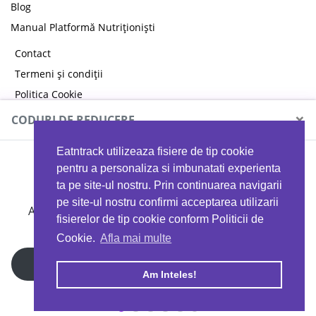
Blog
Manual Platformă Nutriționiști
Contact
Termeni și condiții
Politica Cookie
Politica de confidențialitate
×
CODURI DE REDUCERE
Eatntrack utilizeaza fisiere de tip cookie
MYPROTEIN
pentru a personaliza si imbunatati experienta
ta pe site-ul nostru. Prin continuarea navigarii
pe site-ul nostru confirmi acceptarea utilizarii
Ai
40%
reducere la orice comandă folosind codul
fisierelor de tip cookie conform Politicii de
EATTRACK
Cookie.
Afla mai multe
Profită acum
Am Inteles!
Copyright © 2026 EAT & TRACK S.R.L