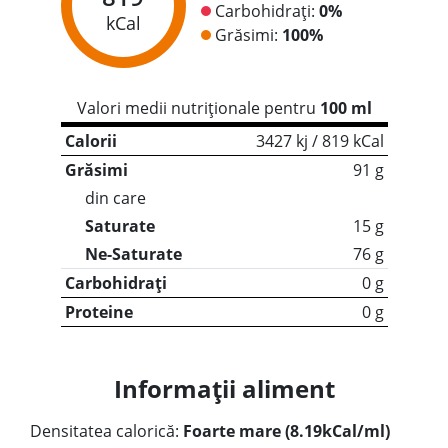
Carbohidrați:
0%
kCal
Grăsimi:
100%
Valori medii nutriționale pentru
100 ml
Calorii
3427 kj / 819 kCal
Grăsimi
91 g
din care
Saturate
15 g
Ne-Saturate
76 g
Carbohidrați
0 g
Proteine
0 g
Informații aliment
Densitatea calorică:
Foarte mare (8.19kCal/ml)