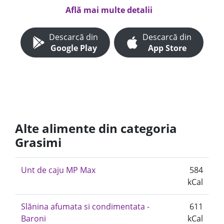
Află mai multe detalii
Descarcă din
Descarcă din
Google Play
App Store
Alte alimente din categoria
Grasimi
Unt de caju MP Max
584
kCal
Slănina afumata si condimentata -
611
Baroni
kCal