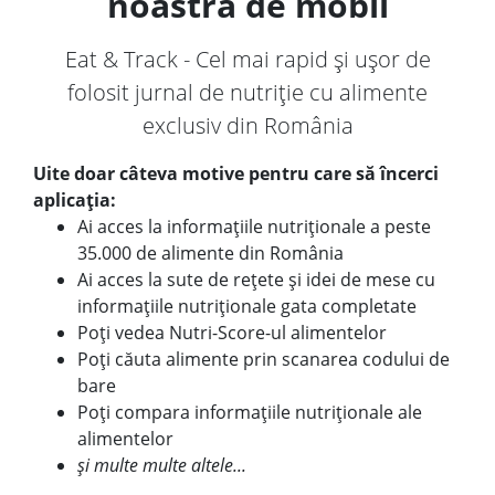
noastră de mobil
Eat & Track - Cel mai rapid și ușor de
folosit jurnal de nutriție cu alimente
exclusiv din România
Uite doar câteva motive pentru care să încerci
aplicația:
Ai acces la informațiile nutriționale a peste
35.000 de alimente din România
Ai acces la sute de rețete și idei de mese cu
informațiile nutriționale gata completate
Poți vedea Nutri-Score-ul alimentelor
Poți căuta alimente prin scanarea codului de
bare
Poți compara informațiile nutriționale ale
alimentelor
și multe multe altele...