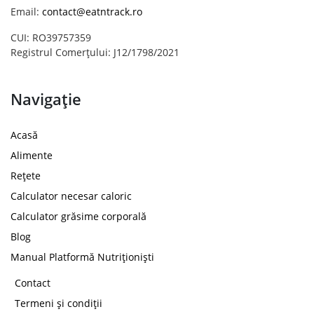
Email:
contact@eatntrack.ro
CUI: RO39757359
Registrul Comerțului: J12/1798/2021
Navigație
Acasă
Alimente
Rețete
Calculator necesar caloric
Calculator grăsime corporală
Blog
Manual Platformă Nutriționiști
Contact
Termeni și condiții