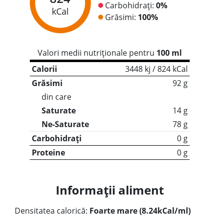
Carbohidrați:
0%
kCal
Grăsimi:
100%
Valori medii nutriționale pentru
100 ml
Calorii
3448 kj / 824 kCal
Grăsimi
92 g
din care
Saturate
14 g
Ne-Saturate
78 g
Carbohidrați
0 g
Proteine
0 g
Informații aliment
Densitatea calorică:
Foarte mare (8.24kCal/ml)