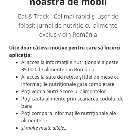
noastră de mobil
Eat & Track - Cel mai rapid și ușor de
folosit jurnal de nutriție cu alimente
exclusiv din România
Uite doar câteva motive pentru care să încerci
aplicația:
Ai acces la informațiile nutriționale a peste
35.000 de alimente din România
Ai acces la sute de rețete și idei de mese cu
informațiile nutriționale gata completate
Poți vedea Nutri-Score-ul alimentelor
Poți căuta alimente prin scanarea codului de
bare
Poți compara informațiile nutriționale ale
alimentelor
și multe multe altele...