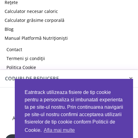
Rețete
Calculator necesar caloric
Calculator grăsime corporală
Blog
Manual Platformă Nutriționiști
Contact
Termeni și condiții
Politica Cookie
Politica de confidențialitate
×
CODURI DE REDUCERE
Eatntrack utilizeaza fisiere de tip cookie
MYPROTEIN
pentru a personaliza si imbunatati experienta
ta pe site-ul nostru. Prin continuarea navigarii
pe site-ul nostru confirmi acceptarea utilizarii
Ai
40%
reducere la orice comandă folosind codul
fisierelor de tip cookie conform Politicii de
EATTRACK
Cookie.
Afla mai multe