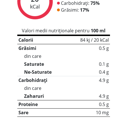
Carbohidrați:
75%
kCal
Grăsimi:
17%
Valori medii nutriționale pentru
100 ml
Calorii
84 kj / 20 kCal
Grăsimi
0.5 g
din care
Saturate
0.1 g
Ne-Saturate
0.4 g
Carbohidrați
4.9 g
din care
Zaharuri
4.9 g
Proteine
0.5 g
Sare
10 mg