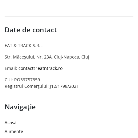
Date de contact
EAT & TRACK S.R.L
Str. Măceșului, Nr. 23A, Cluj-Napoca, Cluj
Email:
contact@eatntrack.ro
CUI: RO39757359
Registrul Comerțului: J12/1798/2021
Navigație
Acasă
Alimente