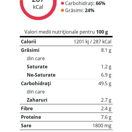
Carbohidrați:
66%
kCal
Grăsimi:
24%
Valori medii nutriționale pentru
100 g
Calorii
1201 kj / 287 kCal
Grăsimi
8.1 g
din care
Saturate
1.2 g
Ne-Saturate
6.9 g
Carbohidrați
49.5 g
din care
Zaharuri
2.7 g
Fibre
2.4 g
Proteine
7.6 g
Sare
1800 mg