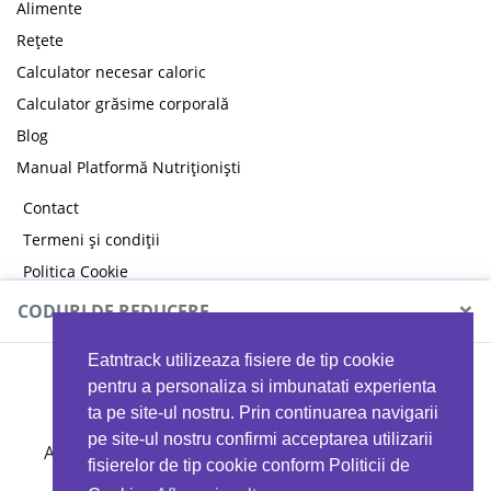
Alimente
Rețete
Calculator necesar caloric
Calculator grăsime corporală
Blog
Manual Platformă Nutriționiști
Contact
Termeni și condiții
Politica Cookie
Politica de confidențialitate
×
CODURI DE REDUCERE
Eatntrack utilizeaza fisiere de tip cookie
MYPROTEIN
pentru a personaliza si imbunatati experienta
ta pe site-ul nostru. Prin continuarea navigarii
pe site-ul nostru confirmi acceptarea utilizarii
Ai
40%
reducere la orice comandă folosind codul
fisierelor de tip cookie conform Politicii de
EATTRACK