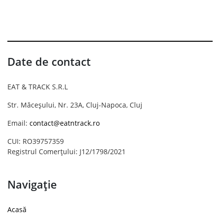
Date de contact
EAT & TRACK S.R.L
Str. Măceșului, Nr. 23A, Cluj-Napoca, Cluj
Email:
contact@eatntrack.ro
CUI: RO39757359
Registrul Comerțului: J12/1798/2021
Navigație
Acasă