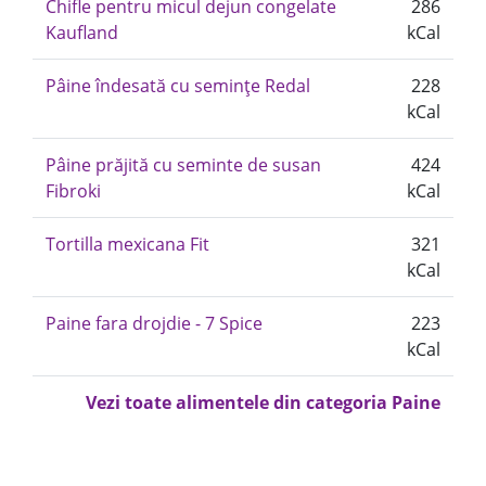
Chifle pentru micul dejun congelate
286
Kaufland
kCal
Pâine îndesată cu semințe Redal
228
kCal
Pâine prăjită cu seminte de susan
424
Fibroki
kCal
Tortilla mexicana Fit
321
kCal
Paine fara drojdie - 7 Spice
223
kCal
Vezi toate alimentele din categoria Paine