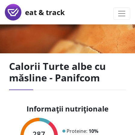
eat & track
Calorii Turte albe cu
măsline - Panifcom
Informații nutriționale
Proteine:
10%
287