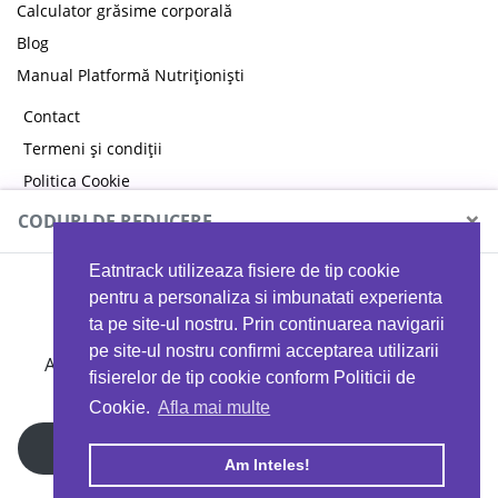
Calculator grăsime corporală
Blog
Manual Platformă Nutriționiști
Contact
Termeni și condiții
Politica Cookie
Politica de confidențialitate
×
CODURI DE REDUCERE
Eatntrack utilizeaza fisiere de tip cookie
MYPROTEIN
pentru a personaliza si imbunatati experienta
ta pe site-ul nostru. Prin continuarea navigarii
pe site-ul nostru confirmi acceptarea utilizarii
Ai
40%
reducere la orice comandă folosind codul
fisierelor de tip cookie conform Politicii de
EATTRACK
Cookie.
Afla mai multe
Profită acum
Am Inteles!
Copyright © 2026 EAT & TRACK S.R.L