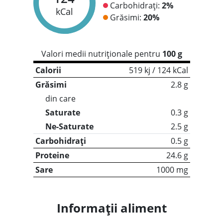
Carbohidrați:
2%
kCal
Grăsimi:
20%
Valori medii nutriționale pentru
100 g
Calorii
519 kj / 124 kCal
Grăsimi
2.8 g
din care
Saturate
0.3 g
Ne-Saturate
2.5 g
Carbohidrați
0.5 g
Proteine
24.6 g
Sare
1000 mg
Informații aliment