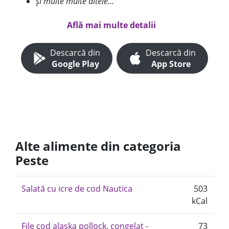
și multe multe altele...
Află mai multe detalii
Descarcă din
Descarcă din
Google Play
App Store
Alte alimente din categoria
Peste
Salată cu icre de cod Nautica
503
kCal
File cod alaska pollock, congelat -
73