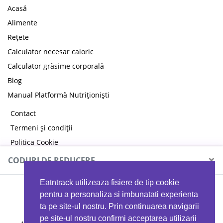
Acasă
Alimente
Rețete
Calculator necesar caloric
Calculator grăsime corporală
Blog
Manual Platformă Nutriționiști
Contact
Termeni și condiții
Politica Cookie
Politica de confidențialitate
×
CODURI DE REDUCERE
Eatntrack utilizeaza fisiere de tip cookie
MYPROTEIN
pentru a personaliza si imbunatati experienta
ta pe site-ul nostru. Prin continuarea navigarii
pe site-ul nostru confirmi acceptarea utilizarii