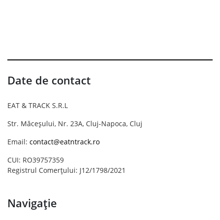
Date de contact
EAT & TRACK S.R.L
Str. Măceșului, Nr. 23A, Cluj-Napoca, Cluj
Email:
contact@eatntrack.ro
CUI: RO39757359
Registrul Comerțului: J12/1798/2021
Navigație