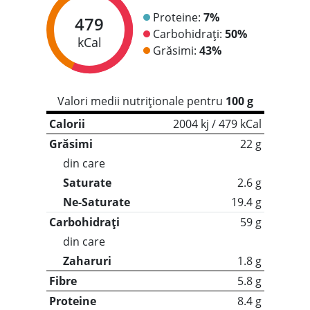
Proteine:
7%
479
Carbohidrați:
50%
kCal
Grăsimi:
43%
Valori medii nutriționale pentru
100 g
Calorii
2004 kj / 479 kCal
Grăsimi
22 g
din care
Saturate
2.6 g
Ne-Saturate
19.4 g
Carbohidrați
59 g
din care
Zaharuri
1.8 g
Fibre
5.8 g
Proteine
8.4 g