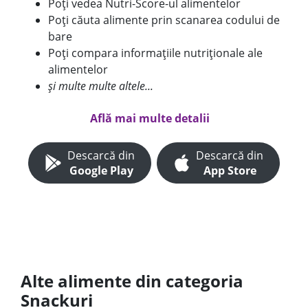
Poți vedea Nutri-Score-ul alimentelor
Poți căuta alimente prin scanarea codului de
bare
Poți compara informațiile nutriționale ale
alimentelor
și multe multe altele...
Află mai multe detalii
Descarcă din
Descarcă din
Google Play
App Store
Alte alimente din categoria
Snackuri