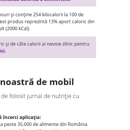
uri și conține 254 kilocalorii la 100 de
st produs reprezintă 13% aport caloric din
lt (2000 kCal).
c și de câte calorii ai nevoie zilnic pentru
ici.
a noastră de mobil
 de folosit jurnal de nutriție cu
 încerci aplicația:
le a peste 35.000 de alimente din România