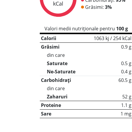
kCal
Grăsimi:
3%
Valori medii nutriționale pentru
100 g
Calorii
1063 kj / 254 kCal
Grăsimi
0.9 g
din care
Saturate
0.5 g
Ne-Saturate
0.4 g
Carbohidrați
60.5 g
din care
Zaharuri
52 g
Proteine
1.1 g
Sare
1 mg