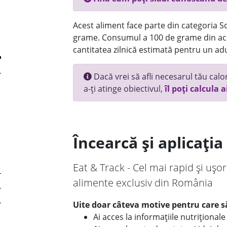
Acest aliment face parte din categoria Sos
grame. Consumul a 100 de grame din ace
cantitatea zilnică estimată pentru un adu
Dacă vrei să afli necesarul tău calori
a-ți atinge obiectivul,
îl poți calcula a
Încearcă și aplicați
Eat & Track - Cel mai rapid și ușor
alimente exclusiv din România
Uite doar câteva motive pentru care să
Ai acces la informațiile nutriționa