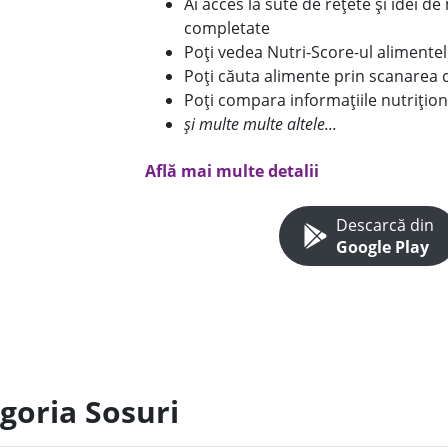
Ai acces la sute de rețete și idei d
completate
Poți vedea Nutri-Score-ul alimente
Poți căuta alimente prin scanarea 
Poți compara informațiile nutrițion
și multe multe altele...
Află mai multe detalii
Descarcă din
Google Play
goria Sosuri