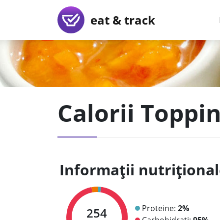
eat & track
Calorii Toppi
Informații nutriționa
Proteine:
2%
254
Carbohidrați:
95%