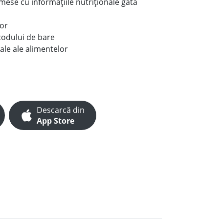
e mese cu informațiile nutriționale gata
lor
codului de bare
ale ale alimentelor
Descarcă din
App Store