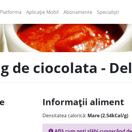
(current)
(current)
Platforma
Aplicație Mobil
Abonamente
Specialiști
ng de ciocolata - D
le
Informații aliment
Densitatea calorică:
Mare (2.54kCal/g)
Află cum poți slăbi cunoscând de