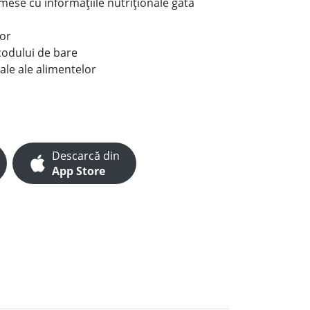
e mese cu informațiile nutriționale gata
lor
codului de bare
ale ale alimentelor
Descarcă din
App Store