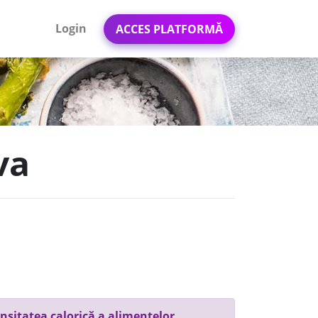
Login
ACCES PLATFORMĂ
va
nsitatea calorică a alimentelor