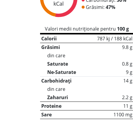
kCal
Grăsimi:
47%
Valori medii nutriționale pentru
100 g
Calorii
787 kj / 188 kCal
Grăsimi
9.8 g
din care
Saturate
0.8 g
Ne-Saturate
9 g
Carbohidrați
14 g
din care
Zaharuri
2.2 g
Proteine
11 g
Sare
1100 mg