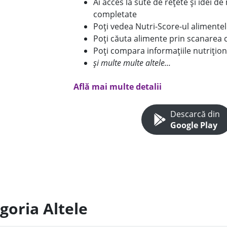
Ai acces la sute de rețete și idei d
completate
Poți vedea Nutri-Score-ul alimente
Poți căuta alimente prin scanarea 
Poți compara informațiile nutrițion
și multe multe altele...
Află mai multe detalii
Descarcă din
Google Play
goria Altele