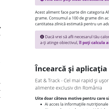
Acest aliment face parte din categoria Alt
grame. Consumul a 100 de grame din ace
cantitatea zilnică estimată pentru un adu
Dacă vrei să afli necesarul tău calori
a-ți atinge obiectivul,
îl poți calcula a
Încearcă și aplicați
Eat & Track - Cel mai rapid și ușor
alimente exclusiv din România
Uite doar câteva motive pentru care să
Ai acces la informațiile nutriționa