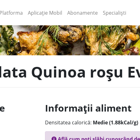
(current)
(current)
Platforma
Aplicație Mobil
Abonamente
Specialiști
alata Quinoa roșu E
le
Informații aliment
Densitatea calorică:
Medie (1.88kCal/g)
Află cum poți slăbi cunoscând de