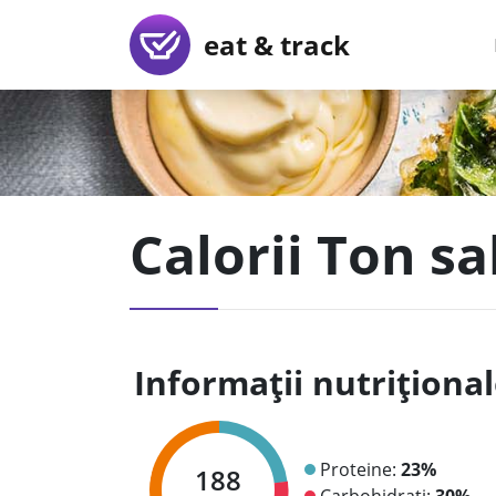
eat & track
Calorii Ton s
Informații nutriționa
Proteine:
23%
188
Carbohidrați:
30%