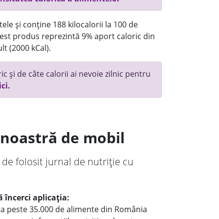
ele și conține 188 kilocalorii la 100 de
st produs reprezintă 9% aport caloric din
lt (2000 kCal).
c și de câte calorii ai nevoie zilnic pentru
ici.
a noastră de mobil
 de folosit jurnal de nutriție cu
 încerci aplicația:
le a peste 35.000 de alimente din România