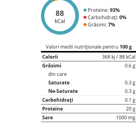
Proteine:
93%
88
Carbohidrați:
0%
kCal
Grăsimi:
7%
Valori medii nutriționale pentru
100 g
Calorii
368 kj / 88 kCal
Grăsimi
0.6 g
din care
Saturate
0.3 g
Ne-Saturate
0.3 g
Carbohidrați
0.1 g
Proteine
20 g
Sare
1000 mg