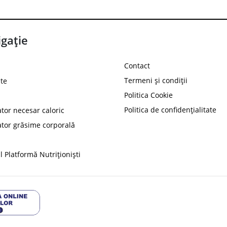
gație
Contact
Termeni și condiții
te
Politica Cookie
Politica de confidențialitate
ator necesar caloric
PROT
ator grăsime corporală
Ai
10%
reducere la
folosind codul
 Platformă Nutriționiști
Profită 