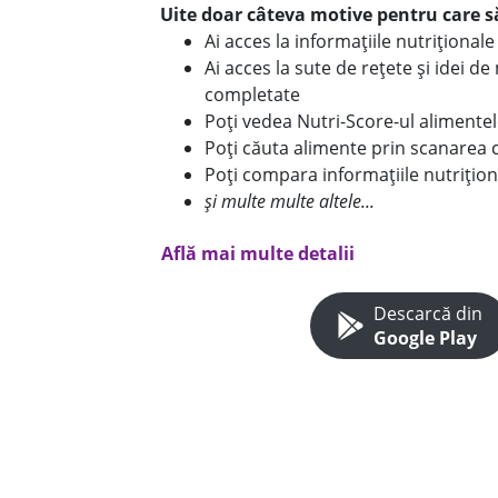
Uite doar câteva motive pentru care să
Ai acces la informațiile nutriționa
Ai acces la sute de rețete și idei d
completate
Poți vedea Nutri-Score-ul alimente
Poți căuta alimente prin scanarea 
Poți compara informațiile nutrițion
și multe multe altele...
Află mai multe detalii
Descarcă din
Google Play