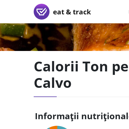
eat & track
Calorii Ton p
Calvo
Informații nutriționa