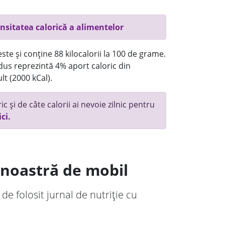
nsitatea calorică a alimentelor
ste și conține 88 kilocalorii la 100 de grame.
us reprezintă 4% aport caloric din
lt (2000 kCal).
c și de câte calorii ai nevoie zilnic pentru
ici.
a noastră de mobil
 de folosit jurnal de nutriție cu