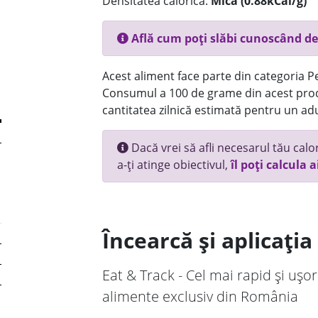
Densitatea calorică:
Mica (0.88kCal/g)
Află cum poți slăbi cunoscând de
Acest aliment face parte din categoria Pe
Consumul a 100 de grame din acest prod
cantitatea zilnică estimată pentru un adu
Dacă vrei să afli necesarul tău calori
a-ți atinge obiectivul,
îl poți calcula a
Încearcă și aplicați
Eat & Track - Cel mai rapid și ușor
alimente exclusiv din România