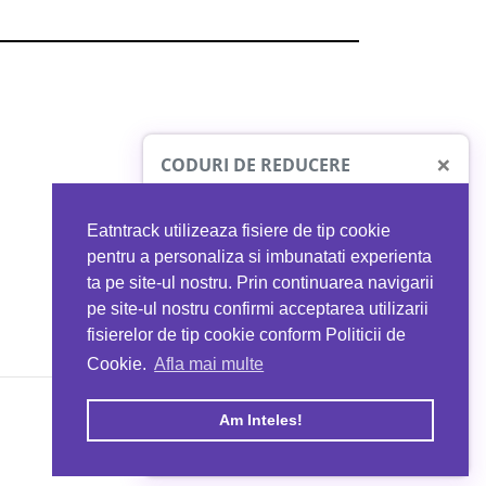
×
CODURI DE REDUCERE
Eatntrack utilizeaza fisiere de tip cookie
O41
MYPROTEIN
pentru a personaliza si imbunatati experienta
ta pe site-ul nostru. Prin continuarea navigarii
 orice comandă
Ai
40%
reducere la orice comandă
pe site-ul nostru confirmi acceptarea utilizarii
EATNTRACK
folosind codul
EATTRACK
fisierelor de tip cookie conform Politicii de
Cookie.
Afla mai multe
acum
Profită acum
Am Inteles!
Copyright © 2026 EAT & TRACK S.R.L