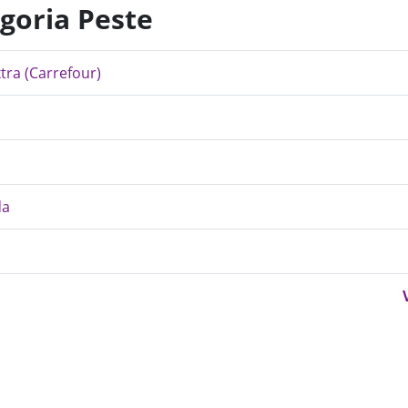
egoria Peste
tra (Carrefour)
da