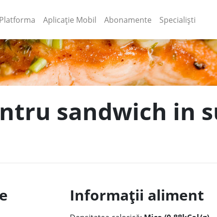
(current)
(current)
Platforma
Aplicație Mobil
Abonamente
Specialiști
entru sandwich in s
le
Informații aliment