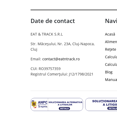
Date de contact
Navi
EAT & TRACK S.R.L
Acasă
Alimen
Str. Măceșului, Nr. 23A, Cluj-Napoca,
Cluj
Rețete
Calcul
Email:
contact@eatntrack.ro
Calcul
CUI: RO39757359
Blog
Registrul Comerțului: J12/1798/2021
Manual