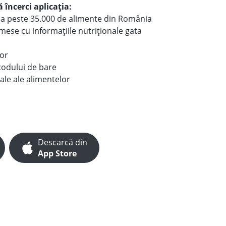
 încerci aplicația:
le a peste 35.000 de alimente din România
e mese cu informațiile nutriționale gata
lor
codului de bare
ale ale alimentelor
Descarcă din
App Store