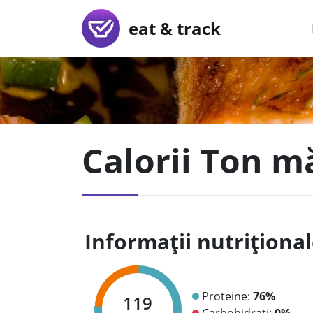
eat & track
Calorii Ton mă
Informații nutriționa
Proteine:
76%
119
Carbohidrați:
0%