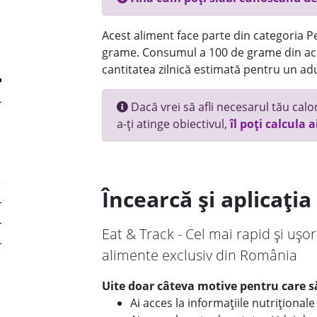
Acest aliment face parte din categoria Pes
grame. Consumul a 100 de grame din ace
cantitatea zilnică estimată pentru un adu
Dacă vrei să afli necesarul tău calori
a-ți atinge obiectivul,
îl poți calcula a
Încearcă și aplicați
Eat & Track - Cel mai rapid și ușor
alimente exclusiv din România
Uite doar câteva motive pentru care să
Ai acces la informațiile nutriționa