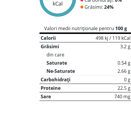
kCal
Grăsimi:
24%
Valori medii nutriționale pentru
100 g
Calorii
498 kj / 119 kCal
Grăsimi
3.2 g
din care
Saturate
0.54 g
Ne-Saturate
2.66 g
Carbohidrați
0 g
Proteine
22.5 g
Sare
740 mg