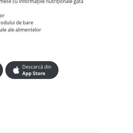
e mese cu informațiile nutriționale gata
lor
codului de bare
ale ale alimentelor
Descarcă din
App Store