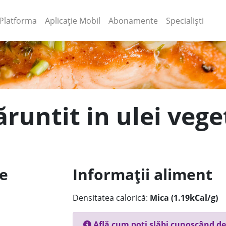
(current)
(current)
Platforma
Aplicație Mobil
Abonamente
Specialiști
runtit in ulei vege
le
Informații aliment
Densitatea calorică:
Mica (1.19kCal/g)
Află cum poți slăbi cunoscând de