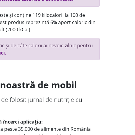
te și conține 119 kilocalorii la 100 de
st produs reprezintă 6% aport caloric din
lt (2000 kCal).
c și de câte calorii ai nevoie zilnic pentru
ici.
a noastră de mobil
 de folosit jurnal de nutriție cu
 încerci aplicația:
le a peste 35.000 de alimente din România