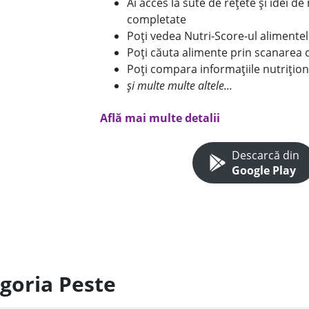
Ai acces la sute de rețete și idei d
completate
Poți vedea Nutri-Score-ul alimente
Poți căuta alimente prin scanarea 
Poți compara informațiile nutrițion
și multe multe altele...
Află mai multe detalii
Descarcă din
Google Play
egoria Peste