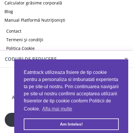
Calculator grăsime corporală
Blog
Manual Platformă Nutriționiști
Contact
Termeni și condiții
Politica Cookie
Politica de confidențialitate
×
CODURI DE REDUCERE
Eatntrack utilizeaza fisiere de tip cookie
MYPROTEIN
pentru a personaliza si imbunatati experienta
ta pe site-ul nostru. Prin continuarea navigarii
pe site-ul nostru confirmi acceptarea utilizarii
Ai
40%
reducere la orice comandă folosind codul
fisierelor de tip cookie conform Politicii de
EATTRACK
Cookie.
Afla mai multe
Profită acum
Am Inteles!
Copyright © 2026 EAT & TRACK S.R.L