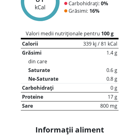
Carbohidrați:
0%
kCal
Grăsimi:
16%
Valori medii nutriționale pentru
100 g
Calorii
339 kj / 81 kCal
Grăsimi
1.4 g
din care
Saturate
0.6 g
Ne-Saturate
0.8 g
Carbohidrați
0 g
Proteine
17 g
Sare
800 mg
Informații aliment