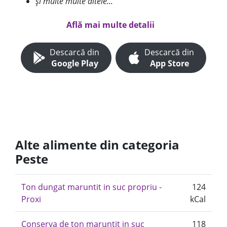
și multe multe altele...
Află mai multe detalii
Descarcă din
Descarcă din
Google Play
App Store
Alte alimente din categoria
Peste
Ton dungat maruntit in suc propriu -
124
Proxi
kCal
Conserva de ton maruntit in suc
118