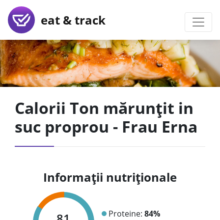
eat & track
Calorii Ton mărunțit in
suc proprou - Frau Erna
Informații nutriționale
Proteine:
84%
81