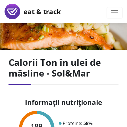
eat & track
Calorii Ton în ulei de
măsline - Sol&Mar
Informații nutriționale
Proteine:
58%
189