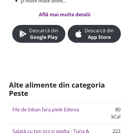
și multe multe altele...
Află mai multe detalii
Descarcă din
Descarcă din
Google Play
App Store
Alte alimente din categoria
Peste
File de biban fara piele Edenia
80
kCal
Salată cu ton orz și spelta - Tuna &
222