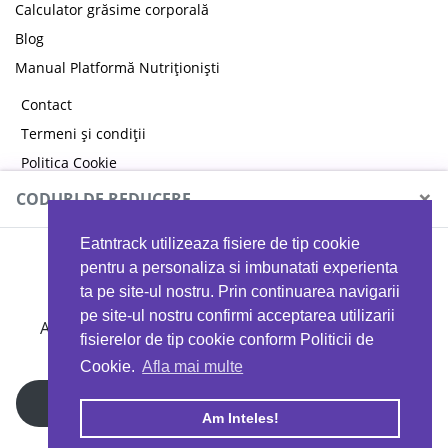
Calculator grăsime corporală
Blog
Manual Platformă Nutriționiști
Contact
Termeni și condiții
Politica Cookie
Politica de confidențialitate
×
CODURI DE REDUCERE
Eatntrack utilizeaza fisiere de tip cookie
MYPROTEIN
pentru a personaliza si imbunatati experienta
ta pe site-ul nostru. Prin continuarea navigarii
pe site-ul nostru confirmi acceptarea utilizarii
Ai
40%
reducere la orice comandă folosind codul
fisierelor de tip cookie conform Politicii de
EATTRACK
Cookie.
Afla mai multe
Profită acum
Am Inteles!
Copyright © 2026 EAT & TRACK S.R.L