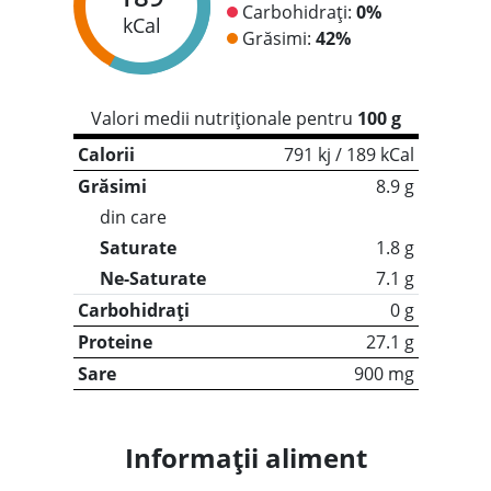
Carbohidrați:
0%
kCal
Grăsimi:
42%
Valori medii nutriționale pentru
100 g
Calorii
791 kj / 189 kCal
Grăsimi
8.9 g
din care
Saturate
1.8 g
Ne-Saturate
7.1 g
Carbohidrați
0 g
Proteine
27.1 g
Sare
900 mg
Informații aliment