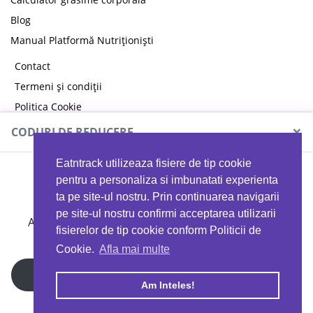
Blog
Manual Platformă Nutriționiști
Contact
Termeni și condiții
Politica Cookie
Politica de confidențialitate
×
CODURI DE REDUCERE
Eatntrack utilizeaza fisiere de tip cookie
MYPROTEIN
pentru a personaliza si imbunatati experienta
ta pe site-ul nostru. Prin continuarea navigarii
pe site-ul nostru confirmi acceptarea utilizarii
Ai
40%
reducere la orice comandă folosind codul
fisierelor de tip cookie conform Politicii de
EATTRACK
Cookie.
Afla mai multe
Profită acum
Am Inteles!
Copyright © 2026 EAT & TRACK S.R.L