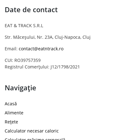
Date de contact
EAT & TRACK S.R.L
Str. Măceșului, Nr. 23A, Cluj-Napoca, Cluj
Email:
contact@eatntrack.ro
CUI: RO39757359
Registrul Comerțului: J12/1798/2021
Navigație
Acasă
Alimente
Rețete
Calculator necesar caloric
Calculator grăsime corporală