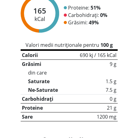
Proteine:
51%
165
Carbohidrați:
0%
kCal
Grăsimi:
49%
Valori medii nutriționale pentru
100 g
Calorii
690 kj / 165 kCal
Grăsimi
9 g
din care
Saturate
1.5 g
Ne-Saturate
7.5 g
Carbohidrați
0 g
Proteine
21 g
Sare
1200 mg