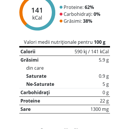
Proteine:
62%
141
Carbohidrați:
0%
kCal
Grăsimi:
38%
Valori medii nutriționale pentru
100 g
Calorii
590 kj / 141 kCal
Grăsimi
5.9 g
din care
Saturate
0.9 g
Ne-Saturate
5 g
Carbohidrați
0 g
Proteine
22 g
Sare
1300 mg