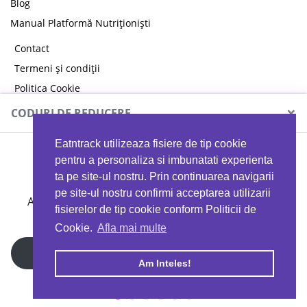
Blog
Manual Platformă Nutriționiști
Contact
Termeni și condiții
Politica Cookie
Politica de confidențialitate
×
CODURI DE REDUCERE
Eatntrack utilizeaza fisiere de tip cookie
MYPROTEIN
pentru a personaliza si imbunatati experienta
ta pe site-ul nostru. Prin continuarea navigarii
pe site-ul nostru confirmi acceptarea utilizarii
Ai
40%
reducere la orice comandă folosind codul
fisierelor de tip cookie conform Politicii de
EATTRACK
Cookie.
Afla mai multe
Profită acum
Am Inteles!
Copyright © 2026 EAT & TRACK S.R.L