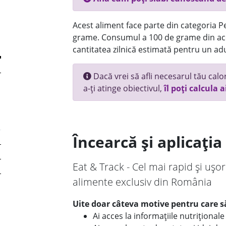
Acest aliment face parte din categoria Pes
grame. Consumul a 100 de grame din ace
cantitatea zilnică estimată pentru un adu
Dacă vrei să afli necesarul tău calori
a-ți atinge obiectivul,
îl poți calcula a
Încearcă și aplicați
Eat & Track - Cel mai rapid și ușor
alimente exclusiv din România
Uite doar câteva motive pentru care să
Ai acces la informațiile nutriționa