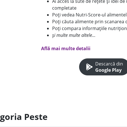
Ai acces la sute de rețete și idei d
completate
Poți vedea Nutri-Score-ul alimente
Poți căuta alimente prin scanarea 
Poți compara informațiile nutrițion
și multe multe altele...
Află mai multe detalii
Descarcă din
Google Play
egoria Peste