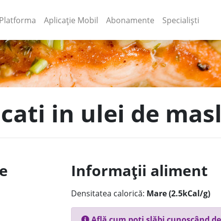
(current)
(current)
Platforma
Aplicație Mobil
Abonamente
Specialiști
cati in ulei de masl
le
Informații aliment
Densitatea calorică:
Mare (2.5kCal/g)
Află cum poți slăbi cunoscând de