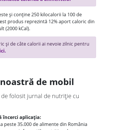
te și conține 250 kilocalorii la 100 de
st produs reprezintă 12% aport caloric din
lt (2000 kCal).
c și de câte calorii ai nevoie zilnic pentru
ici.
a noastră de mobil
 de folosit jurnal de nutriție cu
 încerci aplicația:
le a peste 35.000 de alimente din România