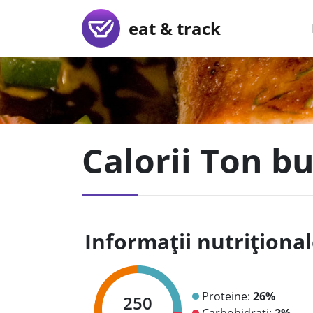
eat & track
Calorii Ton bu
Informații nutriționa
Proteine:
26%
250
Carbohidrați:
2%