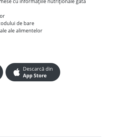
e mese cu informațiile nutriționale gata
lor
codului de bare
ale ale alimentelor
Descarcă din
App Store