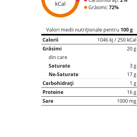
kCal
Grăsimi:
72%
Valori medii nutriționale pentru
100 g
Calorii
1046 kj / 250 kCal
Grăsimi
20 g
din care
Saturate
3 g
Ne-Saturate
17 g
Carbohidrați
1 g
Proteine
16 g
Sare
1000 mg