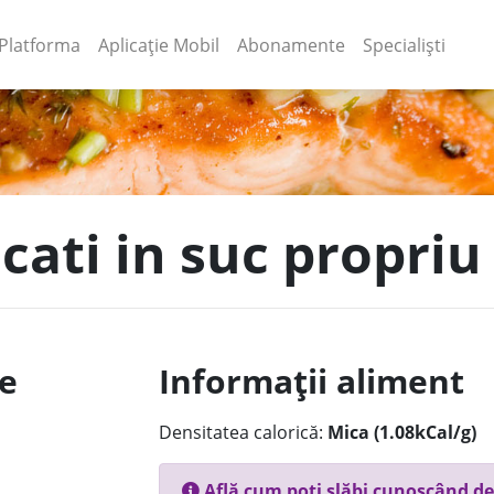
(current)
(current)
Platforma
Aplicație Mobil
Abonamente
Specialiști
cati in suc propriu
le
Informații aliment
Densitatea calorică:
Mica (1.08kCal/g)
Află cum poți slăbi cunoscând de