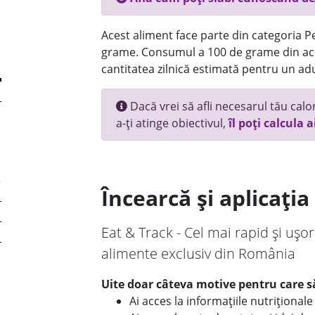
Acest aliment face parte din categoria Pes
grame. Consumul a 100 de grame din ace
cantitatea zilnică estimată pentru un adu
Dacă vrei să afli necesarul tău calori
a-ți atinge obiectivul,
îl poți calcula a
Încearcă și aplicați
Eat & Track - Cel mai rapid și ușor
alimente exclusiv din România
Uite doar câteva motive pentru care să
Ai acces la informațiile nutriționa