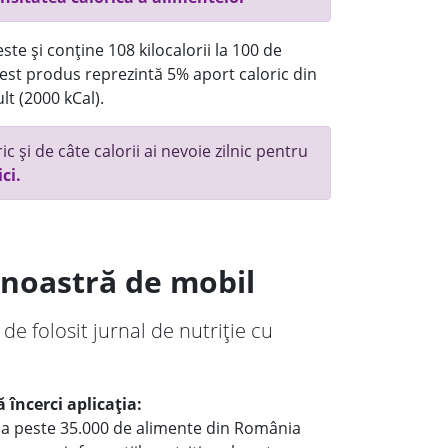
te și conține 108 kilocalorii la 100 de
st produs reprezintă 5% aport caloric din
lt (2000 kCal).
c și de câte calorii ai nevoie zilnic pentru
ici.
a noastră de mobil
 de folosit jurnal de nutriție cu
 încerci aplicația:
le a peste 35.000 de alimente din România