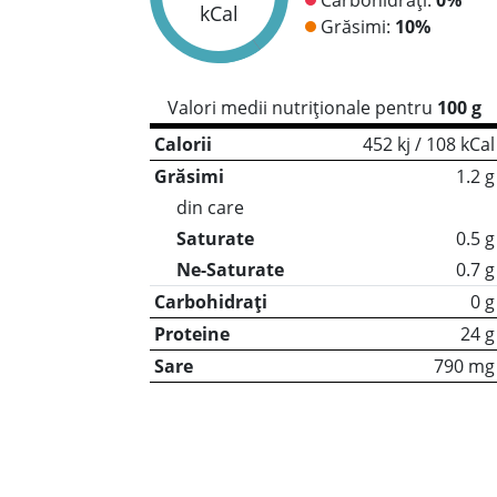
kCal
Grăsimi:
10%
Valori medii nutriționale pentru
100 g
Calorii
452 kj / 108 kCal
Grăsimi
1.2 g
din care
Saturate
0.5 g
Ne-Saturate
0.7 g
Carbohidrați
0 g
Proteine
24 g
Sare
790 mg