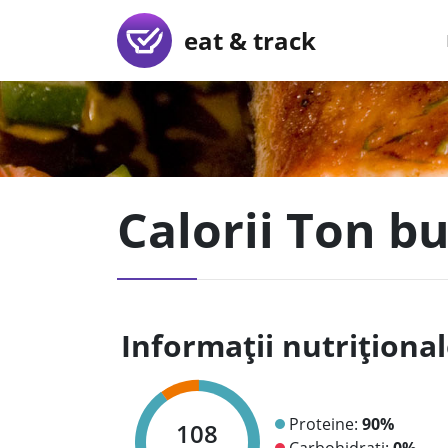
eat & track
Calorii Ton bu
Informații nutriționa
Proteine:
90%
108
Carbohidrați:
0%