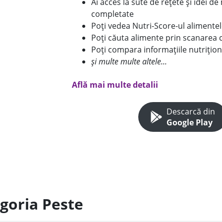
Ai acces la sute de rețete și idei d
completate
Poți vedea Nutri-Score-ul alimente
Poți căuta alimente prin scanarea 
Poți compara informațiile nutrițion
și multe multe altele...
Află mai multe detalii
Descarcă din
Google Play
egoria Peste