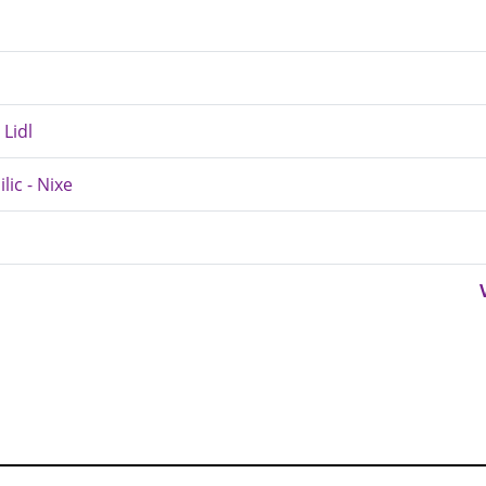
Lidl
ic - Nixe