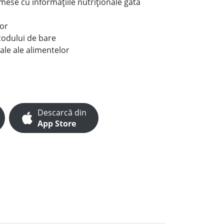
e mese cu informațiile nutriționale gata
lor
codului de bare
ale ale alimentelor
Descarcă din
App Store