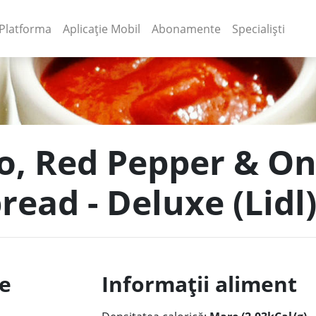
(current)
(current)
Platforma
Aplicație Mobil
Abonamente
Specialiști
o, Red Pepper & O
ead - Deluxe (Lidl
le
Informații aliment