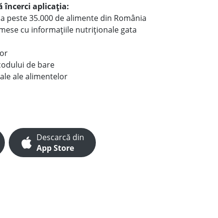
 încerci aplicația:
le a peste 35.000 de alimente din România
e mese cu informațiile nutriționale gata
lor
codului de bare
ale ale alimentelor
Descarcă din
App Store