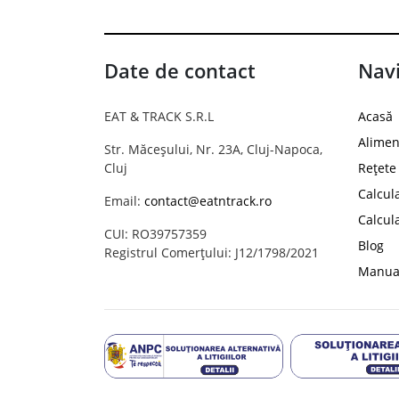
Date de contact
Navi
EAT & TRACK S.R.L
Acasă
Alimen
Str. Măceșului, Nr. 23A, Cluj-Napoca,
Cluj
Rețete
Calcul
Email:
contact@eatntrack.ro
Calcul
CUI: RO39757359
Blog
Registrul Comerțului: J12/1798/2021
Manual