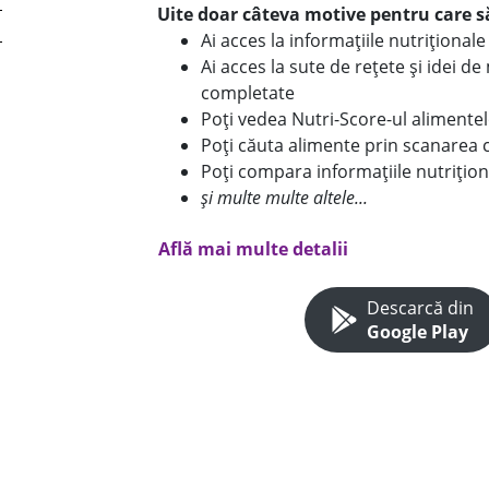
Uite doar câteva motive pentru care să
Ai acces la informațiile nutriționa
Ai acces la sute de rețete și idei d
completate
Poți vedea Nutri-Score-ul alimente
Poți căuta alimente prin scanarea 
Poți compara informațiile nutrițion
și multe multe altele...
Află mai multe detalii
Descarcă din
Google Play