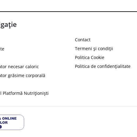
gație
Contact
Termeni și condiții
te
Politica Cookie
Politica de confidențialitate
ator necesar caloric
PROT
ator grăsime corporală
Ai
10%
reducere la
folosind codul
 Platformă Nutriționiști
Profită 