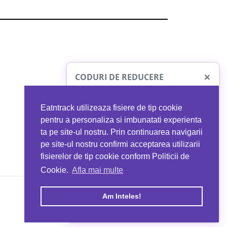
×
CODURI DE REDUCERE
Eatntrack utilizeaza fisiere de tip cookie
O41
MYPROTEIN
pentru a personaliza si imbunatati experienta
ta pe site-ul nostru. Prin continuarea navigarii
 orice comandă
Ai
40%
reducere la orice comandă
pe site-ul nostru confirmi acceptarea utilizarii
EATNTRACK
folosind codul
EATTRACK
fisierelor de tip cookie conform Politicii de
Cookie.
Afla mai multe
acum
Profită acum
Am Inteles!
Copyright © 2026 EAT & TRACK S.R.L