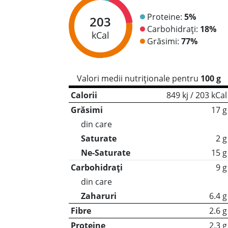
Proteine:
5%
203
Carbohidrați:
18%
kCal
Grăsimi:
77%
Valori medii nutriționale pentru
100 g
Calorii
849 kj / 203 kCal
Grăsimi
17 g
din care
Saturate
2 g
Ne-Saturate
15 g
Carbohidrați
9 g
din care
Zaharuri
6.4 g
Fibre
2.6 g
Proteine
2.3 g