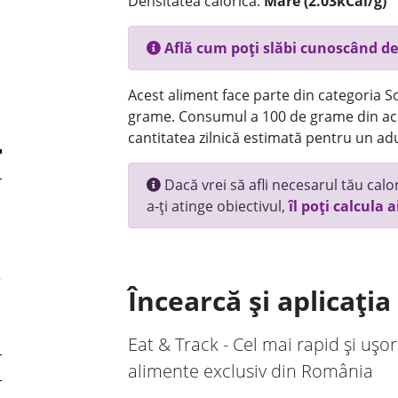
Densitatea calorică:
Mare (2.03kCal/g)
Află cum poți slăbi cunoscând de
Acest aliment face parte din categoria Sos
grame. Consumul a 100 de grame din ace
cantitatea zilnică estimată pentru un adu
Dacă vrei să afli necesarul tău calori
a-ți atinge obiectivul,
îl poți calcula a
Încearcă și aplicați
Eat & Track - Cel mai rapid și ușor
alimente exclusiv din România