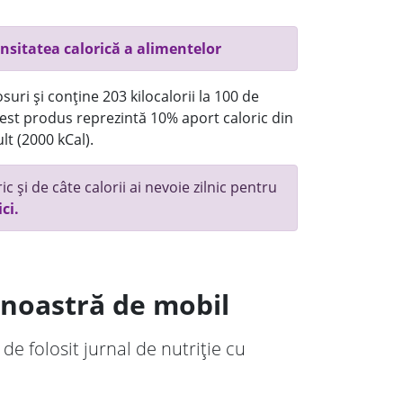
nsitatea calorică a alimentelor
uri și conține 203 kilocalorii la 100 de
st produs reprezintă 10% aport caloric din
lt (2000 kCal).
c și de câte calorii ai nevoie zilnic pentru
ici.
a noastră de mobil
 de folosit jurnal de nutriție cu