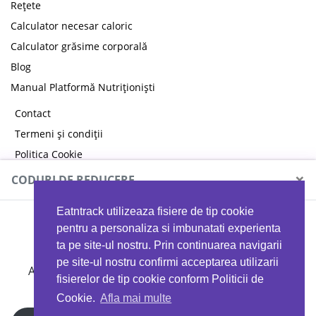
Rețete
Calculator necesar caloric
Calculator grăsime corporală
Blog
Manual Platformă Nutriționiști
Contact
Termeni și condiții
Politica Cookie
Politica de confidențialitate
×
CODURI DE REDUCERE
Eatntrack utilizeaza fisiere de tip cookie
MYPROTEIN
pentru a personaliza si imbunatati experienta
ta pe site-ul nostru. Prin continuarea navigarii
pe site-ul nostru confirmi acceptarea utilizarii
Ai
40%
reducere la orice comandă folosind codul
fisierelor de tip cookie conform Politicii de
EATTRACK
Cookie.
Afla mai multe