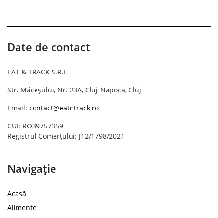
Date de contact
EAT & TRACK S.R.L
Str. Măceșului, Nr. 23A, Cluj-Napoca, Cluj
Email:
contact@eatntrack.ro
CUI: RO39757359
Registrul Comerțului: J12/1798/2021
Navigație
Acasă
Alimente