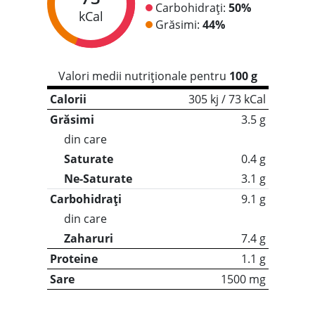
Carbohidrați:
50%
kCal
Grăsimi:
44%
Valori medii nutriționale pentru
100 g
Calorii
305 kj / 73 kCal
Grăsimi
3.5 g
din care
Saturate
0.4 g
Ne-Saturate
3.1 g
Carbohidrați
9.1 g
din care
Zaharuri
7.4 g
Proteine
1.1 g
Sare
1500 mg