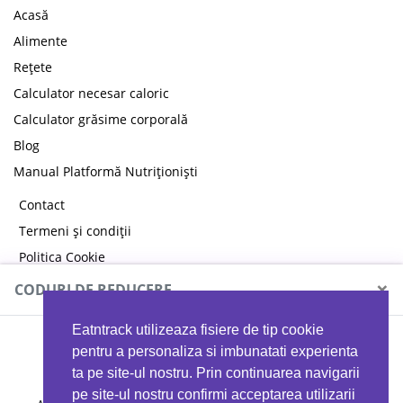
Acasă
Alimente
Rețete
Calculator necesar caloric
Calculator grăsime corporală
Blog
Manual Platformă Nutriționiști
Contact
Termeni și condiții
Politica Cookie
Politica de confidențialitate
×
CODURI DE REDUCERE
Eatntrack utilizeaza fisiere de tip cookie
MYPROTEIN
pentru a personaliza si imbunatati experienta
ta pe site-ul nostru. Prin continuarea navigarii
pe site-ul nostru confirmi acceptarea utilizarii