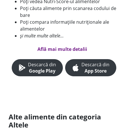
Poți vedea Nutri-Score-ul alimentelor
Poți căuta alimente prin scanarea codului de
bare
Poți compara informațiile nutriționale ale
alimentelor
și multe multe altele...
Află mai multe detalii
Descarcă din
Descarcă din
Google Play
App Store
Alte alimente din categoria
Altele