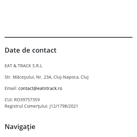
Date de contact
EAT & TRACK S.R.L
Str. Măceșului, Nr. 23A, Cluj-Napoca, Cluj
Email:
contact@eatntrack.ro
CUI: RO39757359
Registrul Comerțului: J12/1798/2021
Navigație