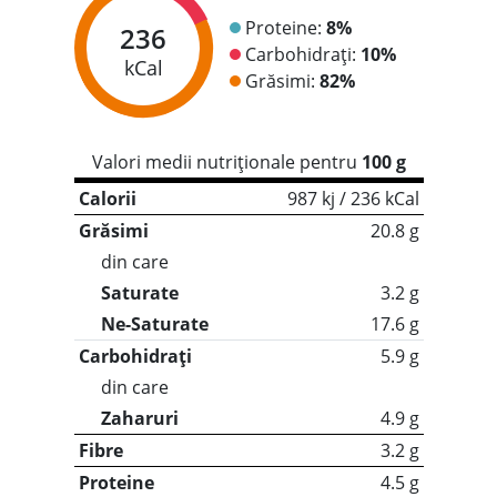
Proteine:
8%
236
Carbohidrați:
10%
kCal
Grăsimi:
82%
Valori medii nutriționale pentru
100 g
Calorii
987 kj / 236 kCal
Grăsimi
20.8 g
din care
Saturate
3.2 g
Ne-Saturate
17.6 g
Carbohidrați
5.9 g
din care
Zaharuri
4.9 g
Fibre
3.2 g
Proteine
4.5 g