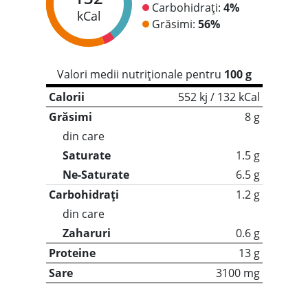
Carbohidrați:
4%
kCal
Grăsimi:
56%
Valori medii nutriționale pentru
100 g
Calorii
552 kj / 132 kCal
Grăsimi
8 g
din care
Saturate
1.5 g
Ne-Saturate
6.5 g
Carbohidrați
1.2 g
din care
Zaharuri
0.6 g
Proteine
13 g
Sare
3100 mg