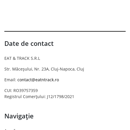
Date de contact
EAT & TRACK S.R.L
Str. Măceșului, Nr. 23A, Cluj-Napoca, Cluj
Email:
contact@eatntrack.ro
CUI: RO39757359
Registrul Comerțului: J12/1798/2021
Navigație