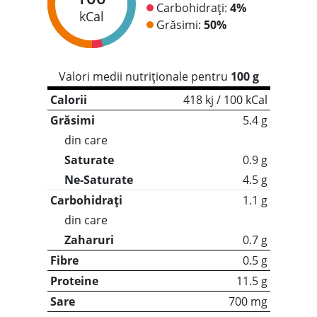
Carbohidrați:
4%
kCal
Grăsimi:
50%
Valori medii nutriționale pentru
100 g
Calorii
418 kj / 100 kCal
Grăsimi
5.4 g
din care
Saturate
0.9 g
Ne-Saturate
4.5 g
Carbohidrați
1.1 g
din care
Zaharuri
0.7 g
Fibre
0.5 g
Proteine
11.5 g
Sare
700 mg