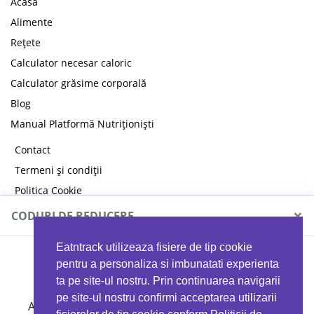
Acasă
Alimente
Rețete
Calculator necesar caloric
Calculator grăsime corporală
Blog
Manual Platformă Nutriționiști
Contact
Termeni și condiții
Politica Cookie
Politica de confidențialitate
×
CODURI DE REDUCERE
Eatntrack utilizeaza fisiere de tip cookie
MYPROTEIN
pentru a personaliza si imbunatati experienta
ta pe site-ul nostru. Prin continuarea navigarii
pe site-ul nostru confirmi acceptarea utilizarii
Ai
40%
reducere la orice comandă folosind codul