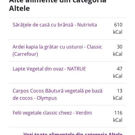
Altele
Sărățele de casă cu brânză - Nutrivita
610
kCal
Ardei kapia la grătar cu usturoi - Classic
30
(Carrefour)
kCal
Lapte Vegetal din ovaz - NATRUE
47
kCal
Carpos Cocos Băutură vegetală pe bază
13
de cocos - Olympus
kCal
Felii vegetale classic cheez - Verdini
116
kCal
Vezi toate alimentele din categoria Altele