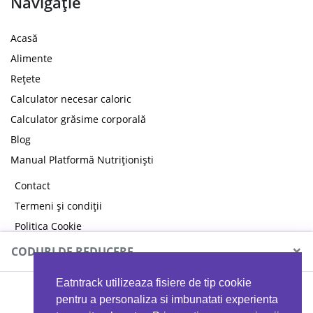
Navigație
Acasă
Alimente
Rețete
Calculator necesar caloric
Calculator grăsime corporală
Blog
Manual Platformă Nutriționiști
Contact
Termeni și condiții
Politica Cookie
Politica de confidențialitate
×
CODURI DE REDUCERE
Eatntrack utilizeaza fisiere de tip cookie
MYPROTEIN
pentru a personaliza si imbunatati experienta