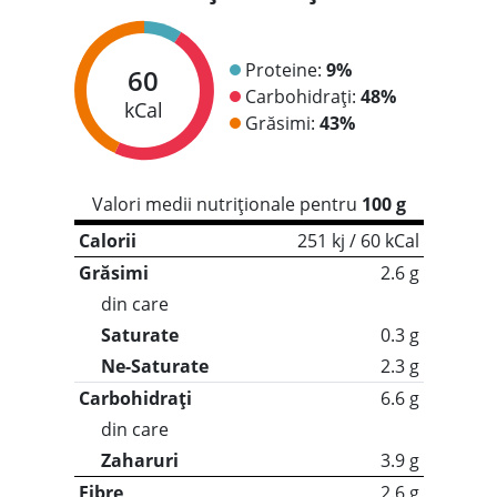
Proteine:
9%
60
Carbohidrați:
48%
kCal
Grăsimi:
43%
Valori medii nutriționale pentru
100 g
Calorii
251 kj / 60 kCal
Grăsimi
2.6 g
din care
Saturate
0.3 g
Ne-Saturate
2.3 g
Carbohidrați
6.6 g
din care
Zaharuri
3.9 g
Fibre
2.6 g