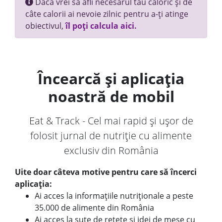
Dacă vrei să afli necesarul tău caloric și de
câte calorii ai nevoie zilnic pentru a-ți atinge
obiectivul,
îl poți calcula aici.
Încearcă și aplicația
noastră de mobil
Eat & Track - Cel mai rapid și ușor de
folosit jurnal de nutriție cu alimente
exclusiv din România
Uite doar câteva motive pentru care să încerci
aplicația:
Ai acces la informațiile nutriționale a peste
35.000 de alimente din România
Ai acces la sute de rețete și idei de mese cu