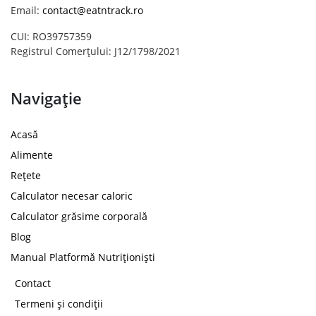
Email:
contact@eatntrack.ro
CUI: RO39757359
Registrul Comerțului: J12/1798/2021
Navigație
Acasă
Alimente
Rețete
Calculator necesar caloric
Calculator grăsime corporală
Blog
Manual Platformă Nutriționiști
Contact
Termeni și condiții