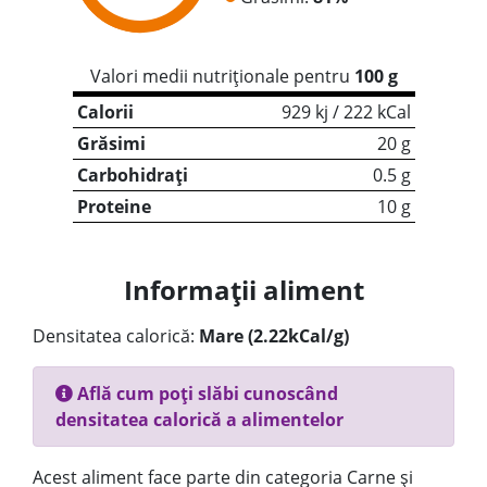
Valori medii nutriționale pentru
100 g
Calorii
929 kj / 222 kCal
Grăsimi
20 g
Carbohidrați
0.5 g
Proteine
10 g
Informații aliment
Densitatea calorică:
Mare (2.22kCal/g)
Află cum poți slăbi cunoscând
densitatea calorică a alimentelor
Acest aliment face parte din categoria Carne și