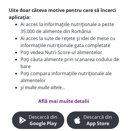
Uite doar câteva motive pentru care să încerci
aplicația:
Ai acces la informațiile nutriționale a peste
35.000 de alimente din România
Ai acces la sute de rețete și idei de mese cu
informațiile nutriționale gata completate
Poți vedea Nutri-Score-ul alimentelor
Poți căuta alimente prin scanarea codului de
bare
Poți compara informațiile nutriționale ale
alimentelor
și multe multe altele...
Află mai multe detalii
Descarcă din
Descarcă din
Google Play
App Store