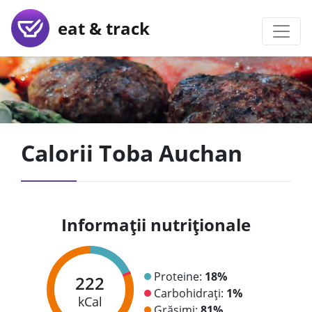
eat & track
Calorii Toba Auchan
Informații nutriționale
Proteine:
18%
222
Carbohidrați:
1%
kCal
Grăsimi:
81%