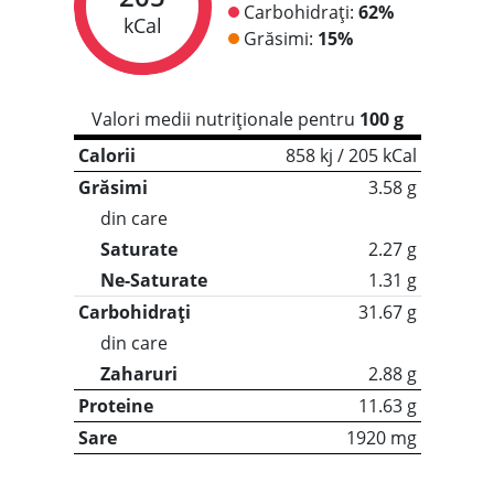
Carbohidrați:
62%
kCal
Grăsimi:
15%
Valori medii nutriționale pentru
100 g
Calorii
858 kj / 205 kCal
Grăsimi
3.58 g
din care
Saturate
2.27 g
Ne-Saturate
1.31 g
Carbohidrați
31.67 g
din care
Zaharuri
2.88 g
Proteine
11.63 g
Sare
1920 mg