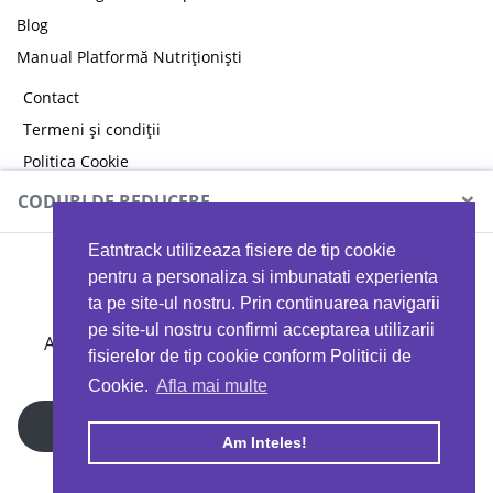
Blog
Manual Platformă Nutriționiști
Contact
Termeni și condiții
Politica Cookie
Politica de confidențialitate
×
CODURI DE REDUCERE
Eatntrack utilizeaza fisiere de tip cookie
MYPROTEIN
pentru a personaliza si imbunatati experienta
ta pe site-ul nostru. Prin continuarea navigarii
pe site-ul nostru confirmi acceptarea utilizarii
Ai
40%
reducere la orice comandă folosind codul
fisierelor de tip cookie conform Politicii de
EATTRACK
Cookie.
Afla mai multe
Profită acum
Am Inteles!
Copyright © 2026 EAT & TRACK S.R.L