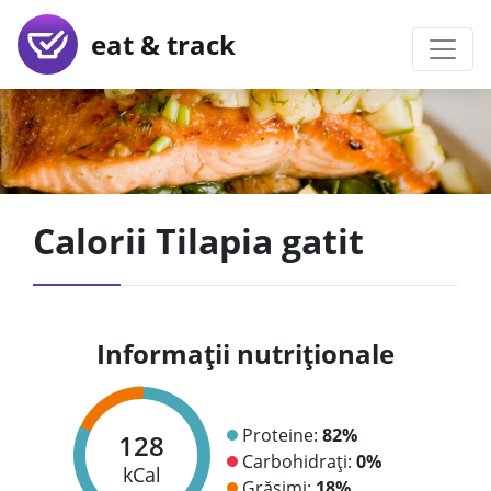
eat & track
Calorii Tilapia gatit
Informații nutriționale
Proteine:
82%
128
Carbohidrați:
0%
kCal
Grăsimi:
18%