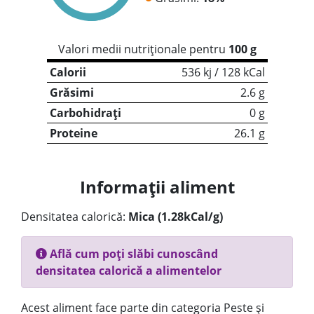
Valori medii nutriționale pentru
100 g
Calorii
536 kj / 128 kCal
Grăsimi
2.6 g
Carbohidrați
0 g
Proteine
26.1 g
Informații aliment
Densitatea calorică:
Mica (1.28kCal/g)
Află cum poți slăbi cunoscând
densitatea calorică a alimentelor
Acest aliment face parte din categoria Peste și