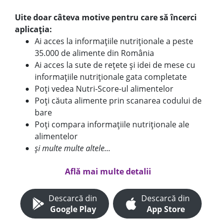
Uite doar câteva motive pentru care să încerci
aplicația:
Ai acces la informațiile nutriționale a peste
35.000 de alimente din România
Ai acces la sute de rețete și idei de mese cu
informațiile nutriționale gata completate
Poți vedea Nutri-Score-ul alimentelor
Poți căuta alimente prin scanarea codului de
bare
Poți compara informațiile nutriționale ale
alimentelor
și multe multe altele...
Află mai multe detalii
Descarcă din
Descarcă din
Google Play
App Store