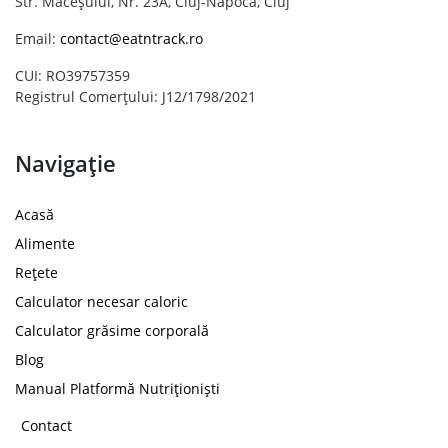
Str. Măceșului, Nr. 23A, Cluj-Napoca, Cluj
Email:
contact@eatntrack.ro
CUI: RO39757359
Registrul Comerțului: J12/1798/2021
Navigație
Acasă
Alimente
Rețete
Calculator necesar caloric
Calculator grăsime corporală
Blog
Manual Platformă Nutriționiști
Contact