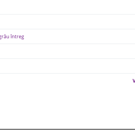
 grâu întreg
V