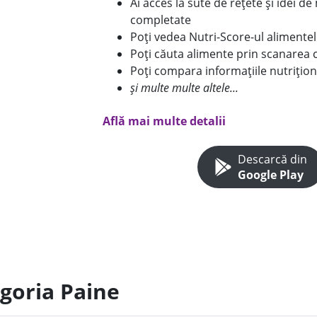
Ai acces la sute de rețete și idei d
completate
Poți vedea Nutri-Score-ul alimente
Poți căuta alimente prin scanarea 
Poți compara informațiile nutrițion
și multe multe altele...
Află mai multe detalii
Descarcă din
Google Play
egoria Paine