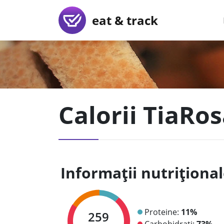
eat & track
Calorii TiaRos
Informații nutriționa
Proteine:
11%
259
Carbohidrați:
73%