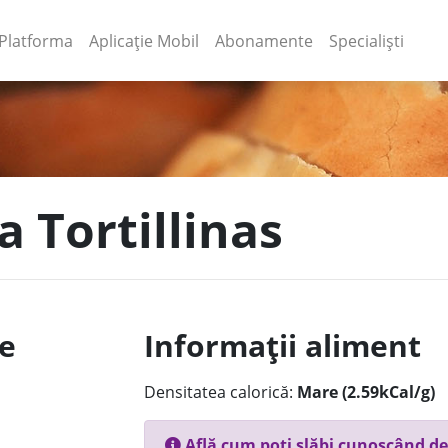
(current)
(current)
Platforma
Aplicație Mobil
Abonamente
Specialiști
a Tortillinas
le
Informații aliment
Densitatea calorică:
Mare (2.59kCal/g)
Află cum poți slăbi cunoscând de