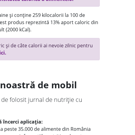
ne și conține 259 kilocalorii la 100 de
st produs reprezintă 13% aport caloric din
lt (2000 kCal).
c și de câte calorii ai nevoie zilnic pentru
ici.
a noastră de mobil
 de folosit jurnal de nutriție cu
 încerci aplicația:
le a peste 35.000 de alimente din România