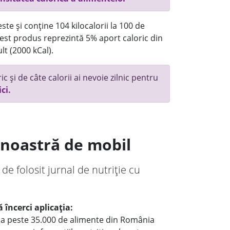
te și conține 104 kilocalorii la 100 de
st produs reprezintă 5% aport caloric din
lt (2000 kCal).
c și de câte calorii ai nevoie zilnic pentru
ici.
a noastră de mobil
 de folosit jurnal de nutriție cu
 încerci aplicația:
le a peste 35.000 de alimente din România