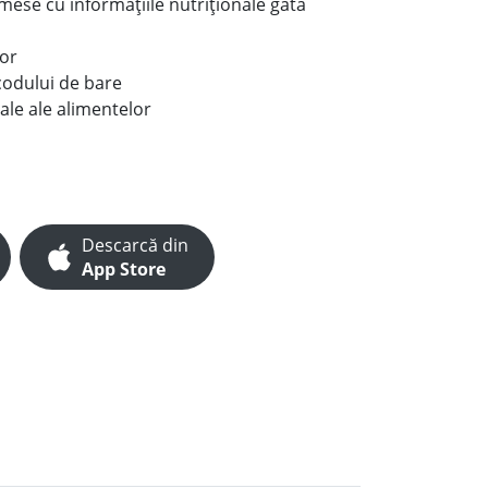
e mese cu informațiile nutriționale gata
lor
codului de bare
ale ale alimentelor
Descarcă din
App Store