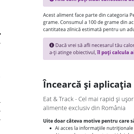
Acest aliment face parte din categoria Pes
grame. Consumul a 100 de grame din ace
cantitatea zilnică estimată pentru un adu
Dacă vrei să afli necesarul tău calori
a-ți atinge obiectivul,
îl poți calcula a
Încearcă și aplicați
Eat & Track - Cel mai rapid și ușor
alimente exclusiv din România
Uite doar câteva motive pentru care să
Ai acces la informațiile nutriționa