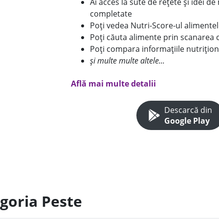
Ai acces la sute de rețete și idei d
completate
Poți vedea Nutri-Score-ul alimente
Poți căuta alimente prin scanarea 
Poți compara informațiile nutrițion
și multe multe altele...
Află mai multe detalii
Descarcă din
Google Play
egoria Peste