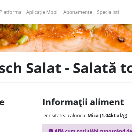
(current)
(current)
Platforma
Aplicație Mobil
Abonamente
Specialiști
sch Salat - Salată 
le
Informații aliment
Densitatea calorică:
Mica (1.04kCal/g)
Află cum poți slăbi cunoscând de