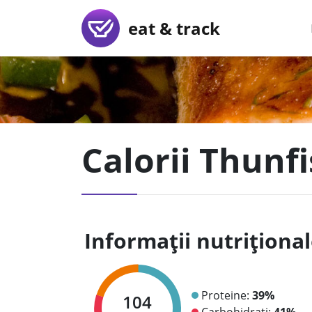
eat & track
Calorii Thunfi
Informații nutriționa
Proteine:
39%
104
Carbohidrați:
41%