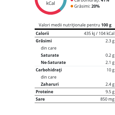
kCal
Grăsimi:
20%
Valori medii nutriționale pentru
100 g
Calorii
435 kj / 104 kCal
Grăsimi
2.3 g
din care
Saturate
0.2 g
Ne-Saturate
2.1 g
Carbohidrați
10 g
din care
Zaharuri
2.4 g
Proteine
9.5 g
Sare
850 mg