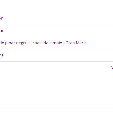
on
ixe
 de piper negru si coaja de lamaie - Gran Mare
me