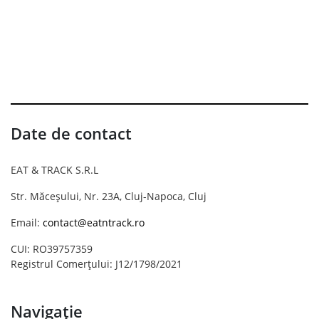
Date de contact
EAT & TRACK S.R.L
Str. Măceșului, Nr. 23A, Cluj-Napoca, Cluj
Email:
contact@eatntrack.ro
CUI: RO39757359
Registrul Comerțului: J12/1798/2021
Navigație