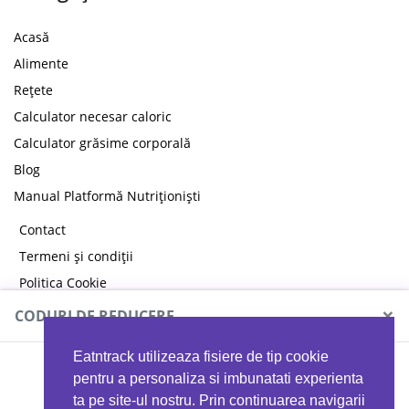
Acasă
Alimente
Rețete
Calculator necesar caloric
Calculator grăsime corporală
Blog
Manual Platformă Nutriționiști
Contact
Termeni și condiții
Politica Cookie
Politica de confidențialitate
×
CODURI DE REDUCERE
Eatntrack utilizeaza fisiere de tip cookie
MYPROTEIN
pentru a personaliza si imbunatati experienta
ta pe site-ul nostru. Prin continuarea navigarii