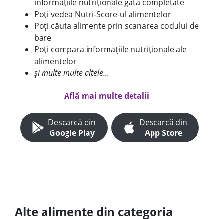
informațiile nutriționale gata completate
Poți vedea Nutri-Score-ul alimentelor
Poți căuta alimente prin scanarea codului de
bare
Poți compara informațiile nutriționale ale
alimentelor
și multe multe altele...
Află mai multe detalii
Descarcă din
Descarcă din
Google Play
App Store
Alte alimente din categoria