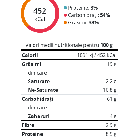
Proteine:
8%
452
Carbohidrați:
54%
kCal
Grăsimi:
38%
Valori medii nutriționale pentru
100 g
Calorii
1891 kj / 452 kCal
Grăsimi
19 g
din care
Saturate
2.2 g
Ne-Saturate
16.8 g
Carbohidrați
61 g
din care
Zaharuri
4 g
Fibre
2.9 g
Proteine
8.5 g