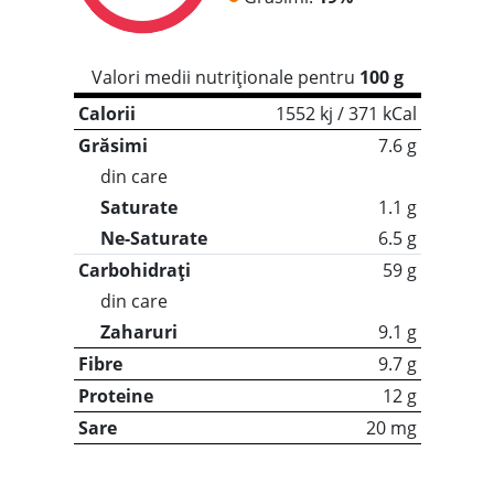
Valori medii nutriționale pentru
100 g
Calorii
1552 kj / 371 kCal
Grăsimi
7.6 g
din care
Saturate
1.1 g
Ne-Saturate
6.5 g
Carbohidrați
59 g
din care
Zaharuri
9.1 g
Fibre
9.7 g
Proteine
12 g
Sare
20 mg