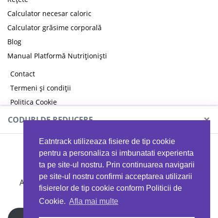
Calculator necesar caloric
Calculator grăsime corporală
Blog
Manual Platformă Nutriționiști
Contact
Termeni și condiții
Politica Cookie
Politica de confidențialitate
×
CODURI DE REDUCERE
Eatntrack utilizeaza fisiere de tip cookie
MYPROTEIN
pentru a personaliza si imbunatati experienta
ta pe site-ul nostru. Prin continuarea navigarii
pe site-ul nostru confirmi acceptarea utilizarii
Ai
40%
reducere la orice comandă folosind codul
fisierelor de tip cookie conform Politicii de
EATTRACK
Cookie.
Afla mai multe