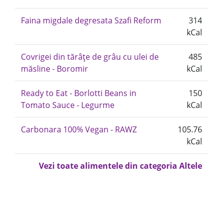
Faina migdale degresata Szafi Reform
314
kCal
Covrigei din tărâțe de grâu cu ulei de
485
măsline - Boromir
kCal
Ready to Eat - Borlotti Beans in
150
Tomato Sauce - Legurme
kCal
Carbonara 100% Vegan - RAWZ
105.76
kCal
Vezi toate alimentele din categoria Altele