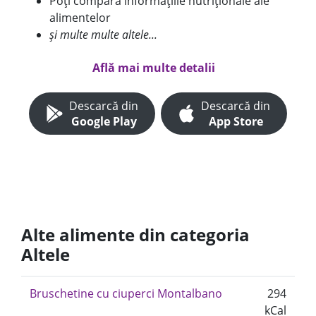
Poți compara informațiile nutriționale ale
alimentelor
și multe multe altele...
Află mai multe detalii
Descarcă din
Descarcă din
Google Play
App Store
Alte alimente din categoria
Altele
Bruschetine cu ciuperci Montalbano
294
kCal