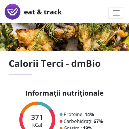
eat & track
Calorii Terci - dmBio
Informații nutriționale
Proteine:
14%
371
Carbohidrați:
67%
kCal
Grăsimi:
19%