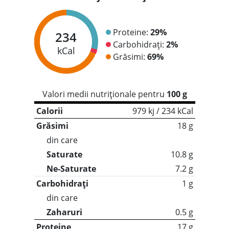
Proteine:
29%
234
Carbohidrați:
2%
kCal
Grăsimi:
69%
Valori medii nutriționale pentru
100 g
Calorii
979 kj / 234 kCal
Grăsimi
18 g
din care
Saturate
10.8 g
Ne-Saturate
7.2 g
Carbohidrați
1 g
din care
Zaharuri
0.5 g
Proteine
17 g