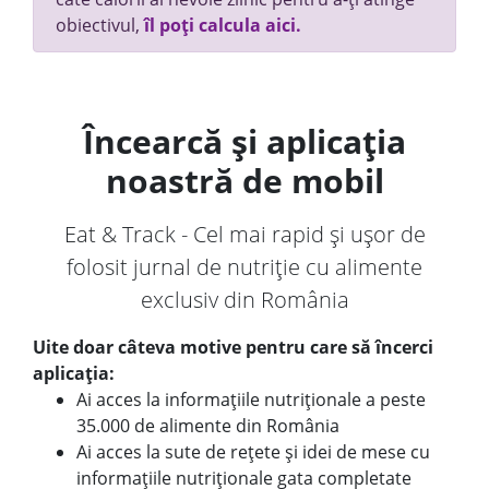
obiectivul,
îl poți calcula aici.
Încearcă și aplicația
noastră de mobil
Eat & Track - Cel mai rapid și ușor de
folosit jurnal de nutriție cu alimente
exclusiv din România
Uite doar câteva motive pentru care să încerci
aplicația:
Ai acces la informațiile nutriționale a peste
35.000 de alimente din România
Ai acces la sute de rețete și idei de mese cu
informațiile nutriționale gata completate