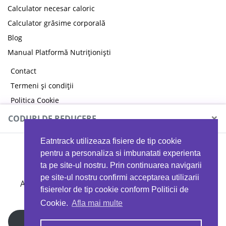
Calculator necesar caloric
Calculator grăsime corporală
Blog
Manual Platformă Nutriționiști
Contact
Termeni și condiții
Politica Cookie
Politica de confidențialitate
×
CODURI DE REDUCERE
Eatntrack utilizeaza fisiere de tip cookie
MYPROTEIN
pentru a personaliza si imbunatati experienta
ta pe site-ul nostru. Prin continuarea navigarii
pe site-ul nostru confirmi acceptarea utilizarii
Ai
40%
reducere la orice comandă folosind codul
fisierelor de tip cookie conform Politicii de
EATTRACK
Cookie.
Afla mai multe
Profită acum