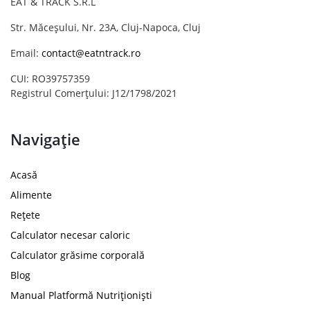
EAT & TRACK S.R.L
Str. Măceșului, Nr. 23A, Cluj-Napoca, Cluj
Email:
contact@eatntrack.ro
CUI: RO39757359
Registrul Comerțului: J12/1798/2021
Navigație
Acasă
Alimente
Rețete
Calculator necesar caloric
Calculator grăsime corporală
Blog
Manual Platformă Nutriționiști