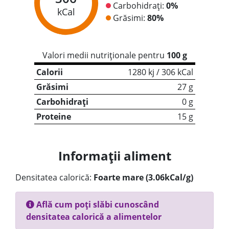
Carbohidrați:
0%
kCal
Grăsimi:
80%
Valori medii nutriționale pentru
100 g
Calorii
1280 kj / 306 kCal
Grăsimi
27 g
Carbohidrați
0 g
Proteine
15 g
Informații aliment
Densitatea calorică:
Foarte mare (3.06kCal/g)
Află cum poți slăbi cunoscând
densitatea calorică a alimentelor