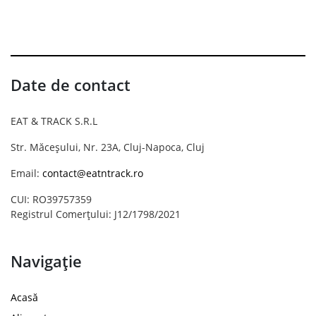
Date de contact
EAT & TRACK S.R.L
Str. Măceșului, Nr. 23A, Cluj-Napoca, Cluj
Email:
contact@eatntrack.ro
CUI: RO39757359
Registrul Comerțului: J12/1798/2021
Navigație
Acasă