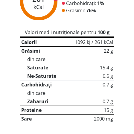
Carbohidrați:
1%
kCal
Grăsimi:
76%
Valori medii nutriționale pentru
100 g
Calorii
1092 kj / 261 kCal
Grăsimi
22 g
din care
Saturate
15.4 g
Ne-Saturate
6.6 g
Carbohidrați
0.7 g
din care
Zaharuri
0.7 g
Proteine
15 g
Sare
2000 mg