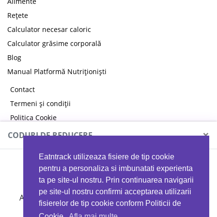
Alimente
Rețete
Calculator necesar caloric
Calculator grăsime corporală
Blog
Manual Platformă Nutriționiști
Contact
Termeni și condiții
Politica Cookie
Politica de confidențialitate
×
CODURI DE REDUCERE
Eatntrack utilizeaza fisiere de tip cookie
MYPROTEIN
pentru a personaliza si imbunatati experienta
ta pe site-ul nostru. Prin continuarea navigarii
pe site-ul nostru confirmi acceptarea utilizarii
Ai
40%
reducere la orice comandă folosind codul
fisierelor de tip cookie conform Politicii de
EATTRACK
Cookie.
Afla mai multe