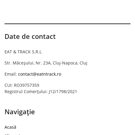
Date de contact
EAT & TRACK S.R.L
Str. Măceșului, Nr. 23A, Cluj-Napoca, Cluj
Email:
contact@eatntrack.ro
CUI: RO39757359
Registrul Comerțului: J12/1798/2021
Navigație
Acasă