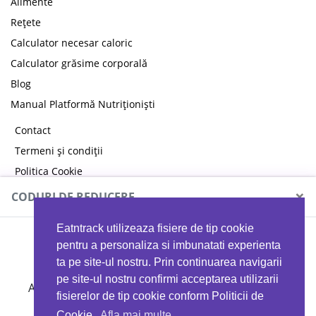
Alimente
Rețete
Calculator necesar caloric
Calculator grăsime corporală
Blog
Manual Platformă Nutriționiști
Contact
Termeni și condiții
Politica Cookie
Politica de confidențialitate
×
CODURI DE REDUCERE
Eatntrack utilizeaza fisiere de tip cookie
MYPROTEIN
pentru a personaliza si imbunatati experienta
ta pe site-ul nostru. Prin continuarea navigarii
pe site-ul nostru confirmi acceptarea utilizarii
Ai
40%
reducere la orice comandă folosind codul
fisierelor de tip cookie conform Politicii de
EATTRACK
Cookie.
Afla mai multe