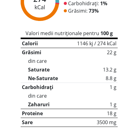
Carbohidrați:
1%
kCal
Grăsimi:
73%
Valori medii nutriționale pentru
100 g
Calorii
1146 kj / 274 kCal
Grăsimi
22 g
din care
Saturate
13.2 g
Ne-Saturate
8.8 g
Carbohidrați
1 g
din care
Zaharuri
1 g
Proteine
18 g
Sare
3500 mg