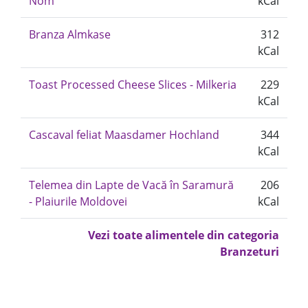
Nöm
kCal
Branza Almkase
312
kCal
Toast Processed Cheese Slices - Milkeria
229
kCal
Cascaval feliat Maasdamer Hochland
344
kCal
Telemea din Lapte de Vacă în Saramură
206
- Plaiurile Moldovei
kCal
Vezi toate alimentele din categoria
Branzeturi