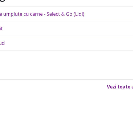
e umplute cu carne - Select & Go (Lidl)
it
gud
Vezi toate