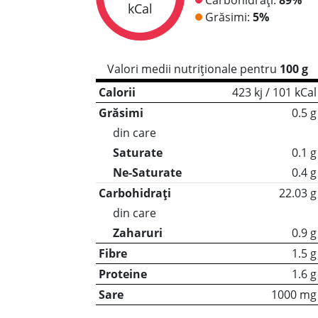
kCal
Grăsimi:
5%
Valori medii nutriționale pentru
100 g
Calorii
423 kj / 101 kCal
Grăsimi
0.5 g
din care
Saturate
0.1 g
Ne-Saturate
0.4 g
Carbohidrați
22.03 g
din care
Zaharuri
0.9 g
Fibre
1.5 g
Proteine
1.6 g
Sare
1000 mg