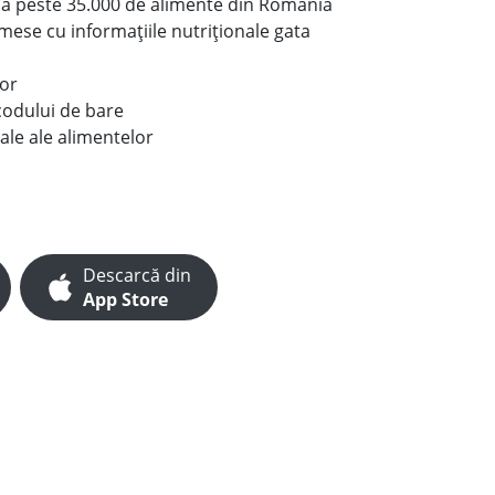
le a peste 35.000 de alimente din România
e mese cu informațiile nutriționale gata
lor
codului de bare
ale ale alimentelor
Descarcă din
App Store