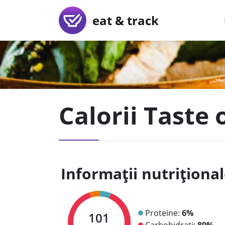
eat & track
Calorii Taste
Informații nutriționa
Proteine:
6%
101
Carbohidrați:
89%