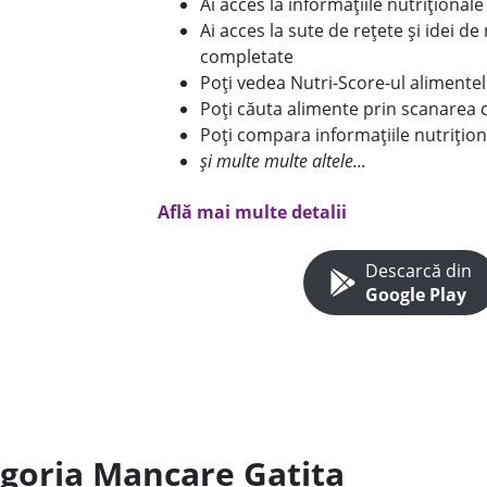
Ai acces la informațiile nutriționa
Ai acces la sute de rețete și idei d
completate
Poți vedea Nutri-Score-ul alimente
Poți căuta alimente prin scanarea 
Poți compara informațiile nutrițion
și multe multe altele...
Află mai multe detalii
Descarcă din
Google Play
egoria Mancare Gatita