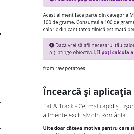
Acest aliment face parte din categoria Ma
100 de grame. Consumul a 100 de grame
caloric din cantitatea zilnică estimată pe
Dacă vrei să afli necesarul tău calori
a-ți atinge obiectivul,
îl poți calcula a
from raw potatoes
Încearcă și aplicați
Eat & Track - Cel mai rapid și ușor
alimente exclusiv din România
Uite doar câteva motive pentru care să