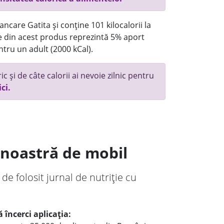
ncare Gatita și conține 101 kilocalorii la
 din acest produs reprezintă 5% aport
ntru un adult (2000 kCal).
c și de câte calorii ai nevoie zilnic pentru
ici.
a noastră de mobil
 de folosit jurnal de nutriție cu
 încerci aplicația: