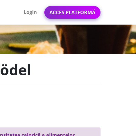
Login
ACCES PLATFORMĂ
nödel
nsitatea calorică a alimentelor