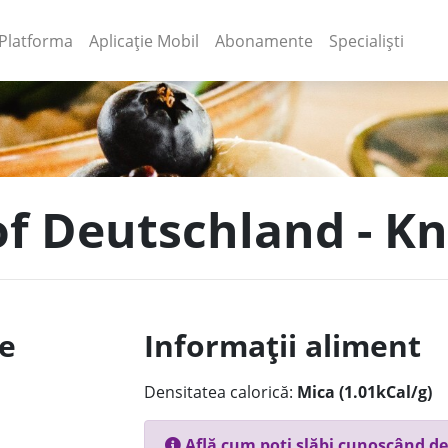
(current)
(current)
Platforma
Aplicație Mobil
Abonamente
Specialiști
 of Deutschland - K
le
Informații aliment
Densitatea calorică:
Mica (1.01kCal/g)
Află cum poți slăbi cunoscând de