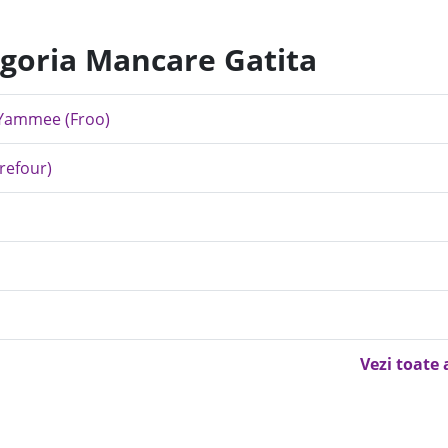
egoria Mancare Gatita
- Yammee (Froo)
rrefour)
Vezi toate