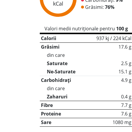
kCal
Grăsimi:
76%
Valori medii nutriționale pentru
100 g
Calorii
937 kj / 224 kCal
Grăsimi
17.6 g
din care
Saturate
2.5 g
Ne-Saturate
15.1 g
Carbohidrați
4.9 g
din care
Zaharuri
0.4 g
Fibre
7.7 g
Proteine
7.6 g
Sare
1080 mg