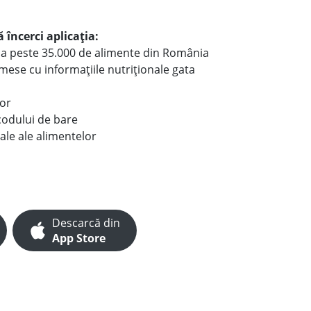
 încerci aplicația:
le a peste 35.000 de alimente din România
e mese cu informațiile nutriționale gata
lor
codului de bare
ale ale alimentelor
Descarcă din
App Store