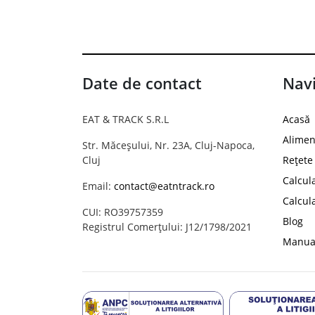
Date de contact
Navi
EAT & TRACK S.R.L
Acasă
Alimen
Str. Măceșului, Nr. 23A, Cluj-Napoca,
Cluj
Rețete
Calcul
Email:
contact@eatntrack.ro
Calcul
CUI: RO39757359
Blog
Registrul Comerțului: J12/1798/2021
Manual