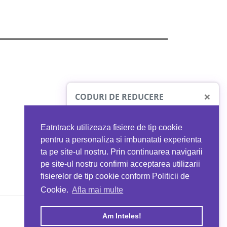
×
CODURI DE REDUCERE
Eatntrack utilizeaza fisiere de tip cookie
O41
MYPROTEIN
pentru a personaliza si imbunatati experienta
ta pe site-ul nostru. Prin continuarea navigarii
 orice comandă
Ai
40%
reducere la orice comandă
pe site-ul nostru confirmi acceptarea utilizarii
EATNTRACK
folosind codul
EATTRACK
fisierelor de tip cookie conform Politicii de
Cookie.
Afla mai multe
acum
Profită acum
Am Inteles!