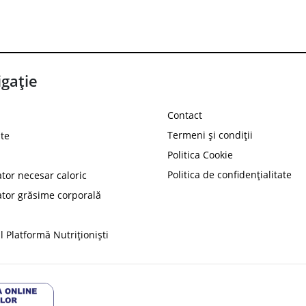
gație
Contact
Termeni și condiții
te
Politica Cookie
Politica de confidențialitate
ator necesar caloric
PROT
ator grăsime corporală
Ai
10%
reducere la
folosind codul
 Platformă Nutriționiști
Profită 