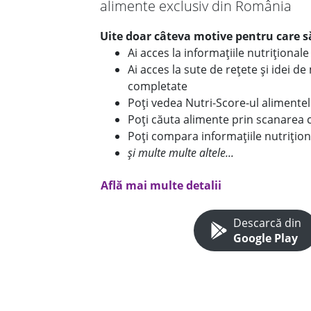
alimente exclusiv din România
Uite doar câteva motive pentru care să
Ai acces la informațiile nutriționa
Ai acces la sute de rețete și idei d
completate
Poți vedea Nutri-Score-ul alimente
Poți căuta alimente prin scanarea 
Poți compara informațiile nutrițion
și multe multe altele...
Află mai multe detalii
Descarcă din
Google Play