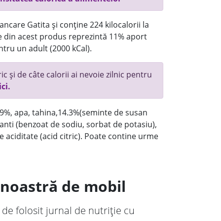
ncare Gatita și conține 224 kilocalorii la
 din acest produs reprezintă 11% aport
ntru un adult (2000 kCal).
c și de câte calorii ai nevoie zilnic pentru
ici.
7.9%, apa, tahina,14.3%(seminte de susan
vanti (benzoat de sodiu, sorbat de potasiu),
e aciditate (acid citric). Poate contine urme
a noastră de mobil
 de folosit jurnal de nutriție cu