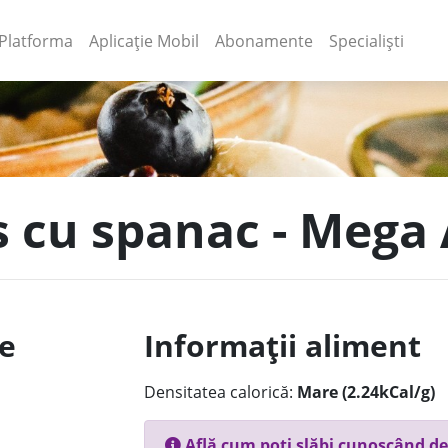
(current)
(current)
Platforma
Aplicație Mobil
Abonamente
Specialiști
 cu spanac - Mega 
le
Informații aliment
Densitatea calorică:
Mare (2.24kCal/g)
Află cum poți slăbi cunoscând de