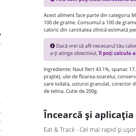
Acest aliment face parte din categoria Ma
100 de grame. Consumul a 100 de grame
caloric din cantitatea zilnică estimată pe
Dacă vrei să afli necesarul tău calori
a-ți atinge obiectivul,
îl poți calcula a
Ingrediente: Naut fiert 43.1%, spanac 1
prajite), ulei de floarea-soarelui, conser
sare iodata, usturoi granulat, corector d
de telina. Cutie de 200g.
Încearcă și aplicați
Eat & Track - Cel mai rapid și ușor