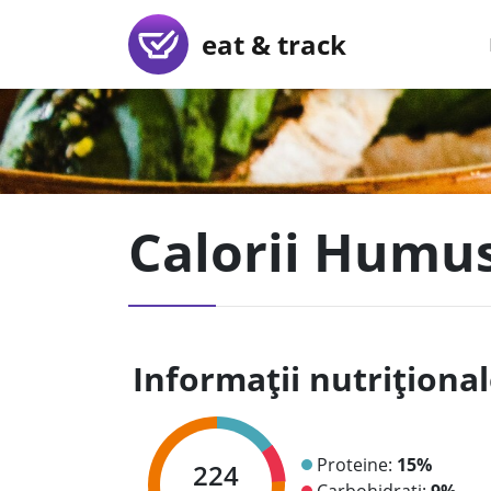
eat & track
Calorii Humus
Informații nutriționa
Proteine:
15%
224
Carbohidrați:
9%