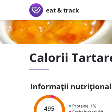
eat & track
Calorii Tarta
Informații nutriționa
Proteine:
1%
495
Carbohidrați:
5%