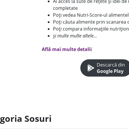
Ai acces la sute de rețete și idei d
completate
Poți vedea Nutri-Score-ul alimente
Poți căuta alimente prin scanarea 
Poți compara informațiile nutrițion
și multe multe altele...
Află mai multe detalii
Descarcă din
Google Play
goria Sosuri