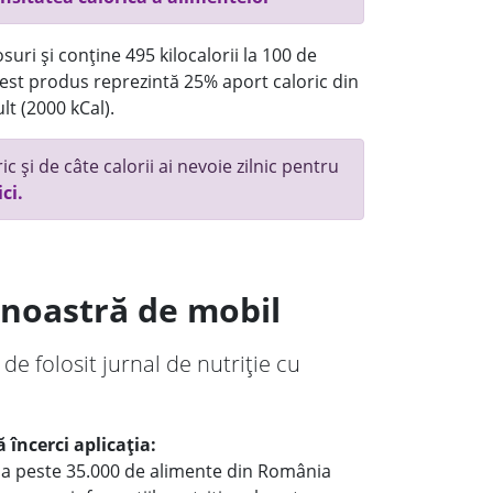
uri și conține 495 kilocalorii la 100 de
st produs reprezintă 25% aport caloric din
lt (2000 kCal).
c și de câte calorii ai nevoie zilnic pentru
ici.
a noastră de mobil
 de folosit jurnal de nutriție cu
 încerci aplicația:
le a peste 35.000 de alimente din România