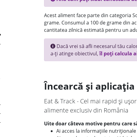
Acest aliment face parte din categoria Sos
grame. Consumul a 100 de grame din ace
cantitatea zilnică estimată pentru un adu
Dacă vrei să afli necesarul tău calori
a-ți atinge obiectivul,
îl poți calcula a
Încearcă și aplicați
Eat & Track - Cel mai rapid și ușor
alimente exclusiv din România
Uite doar câteva motive pentru care să
Ai acces la informațiile nutriționa