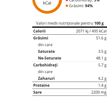
kCal
Grăsimi:
94%
Valori medii nutriționale pentru
100 g
Calorii
2071 kj / 495 kCal
Grăsimi
51.6 g
din care
Saturate
3.5 g
Ne-Saturate
48.1 g
Carbohidrați
5.7 g
din care
Zaharuri
4.2 g
Proteine
1.4 g
Sare
2200 mg