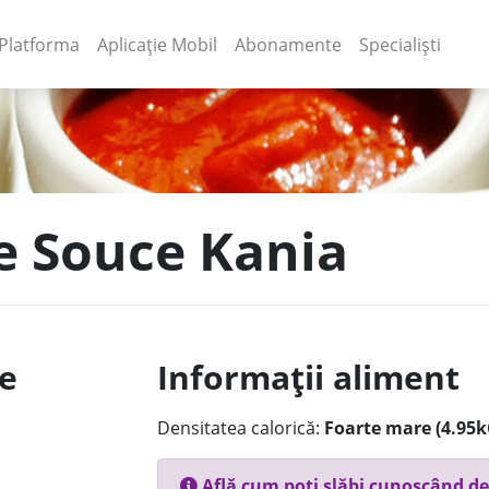
(current)
(current)
Platforma
Aplicație Mobil
Abonamente
Specialiști
re Souce Kania
le
Informații aliment
Densitatea calorică:
Foarte mare (4.95k
Află cum poți slăbi cunoscând de