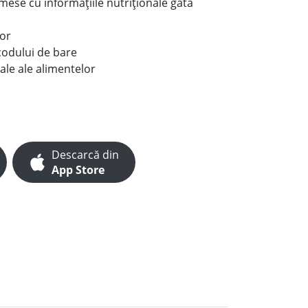
e mese cu informațiile nutriționale gata
lor
codului de bare
ale ale alimentelor
Descarcă din
App Store