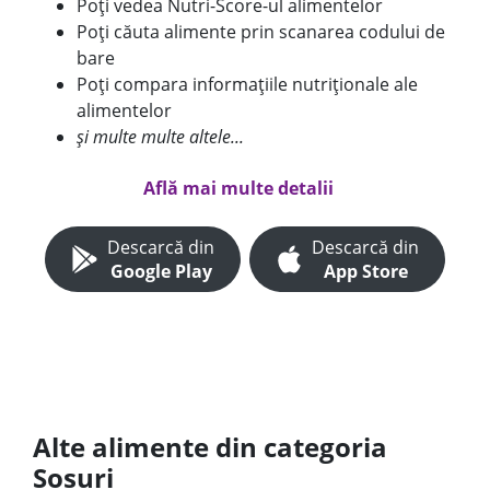
Poți vedea Nutri-Score-ul alimentelor
Poți căuta alimente prin scanarea codului de
bare
Poți compara informațiile nutriționale ale
alimentelor
și multe multe altele...
Află mai multe detalii
Descarcă din
Descarcă din
Google Play
App Store
Alte alimente din categoria
Sosuri