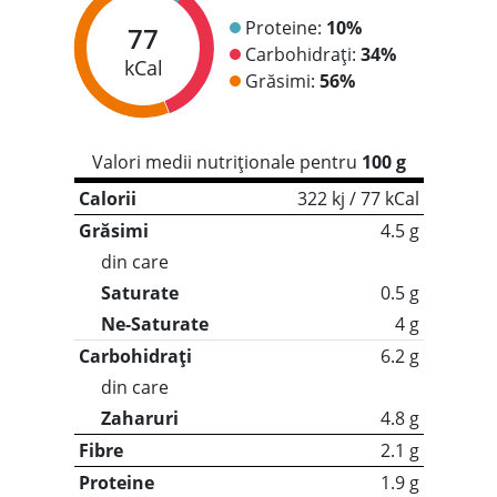
Proteine:
10%
77
Carbohidrați:
34%
kCal
Grăsimi:
56%
Valori medii nutriționale pentru
100 g
Calorii
322 kj / 77 kCal
Grăsimi
4.5 g
din care
Saturate
0.5 g
Ne-Saturate
4 g
Carbohidrați
6.2 g
din care
Zaharuri
4.8 g
Fibre
2.1 g
Proteine
1.9 g