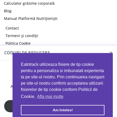
Calculator grăsime corporală
Blog
Manual Platformă Nutriționiști
Contact
Termeni și condiții
Politica Cookie
Politica de confidențialitate
×
CODURI DE REDUCERE
Eatntrack utilizeaza fisiere de tip cookie
MYPROTEIN
pentru a personaliza si imbunatati experienta
ta pe site-ul nostru. Prin continuarea navigarii
pe site-ul nostru confirmi acceptarea utilizarii
Ai
40%
reducere la orice comandă folosind codul
fisierelor de tip cookie conform Politicii de
EATTRACK
Cookie.
Afla mai multe
Profită acum
Am Inteles!
Copyright © 2026 EAT & TRACK S.R.L