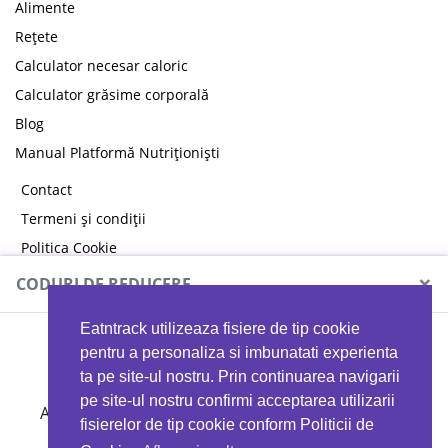
Alimente
Rețete
Calculator necesar caloric
Calculator grăsime corporală
Blog
Manual Platformă Nutriționiști
Contact
Termeni și condiții
Politica Cookie
Politica de confidențialitate
×
CODURI DE REDUCERE
Eatntrack utilizeaza fisiere de tip cookie
MYPROTEIN
pentru a personaliza si imbunatati experienta
ta pe site-ul nostru. Prin continuarea navigarii
pe site-ul nostru confirmi acceptarea utilizarii
Ai
40%
reducere la orice comandă folosind codul
fisierelor de tip cookie conform Politicii de
EATTRACK