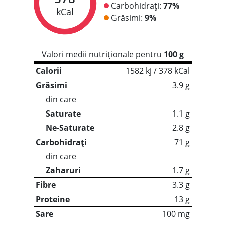
Carbohidrați:
77%
kCal
Grăsimi:
9%
Valori medii nutriționale pentru
100 g
Calorii
1582 kj / 378 kCal
Grăsimi
3.9 g
din care
Saturate
1.1 g
Ne-Saturate
2.8 g
Carbohidrați
71 g
din care
Zaharuri
1.7 g
Fibre
3.3 g
Proteine
13 g
Sare
100 mg