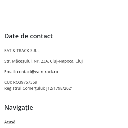
Date de contact
EAT & TRACK S.R.L
Str. Măceșului, Nr. 23A, Cluj-Napoca, Cluj
Email:
contact@eatntrack.ro
CUI: RO39757359
Registrul Comerțului: J12/1798/2021
Navigație
Acasă