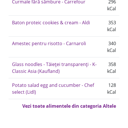
Curmale fără sâmbure - Carrefour
296
kCal
Baton proteic cookies & cream - Aldi
353
kCal
Amestec pentru risotto - Carnaroli
340
kCal
Glass noodles - Tăieței transparenți - K-
358
Classic Asia (Kaufland)
kCal
Potato salad egg and cucumber - Chef
128
select (Lidl)
kCal
Vezi toate alimentele din categoria Altele