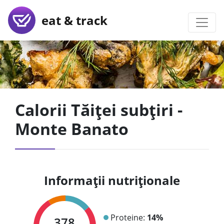
eat & track
Calorii Tăiței subțiri -
Monte Banato
Informații nutriționale
Proteine:
14%
378