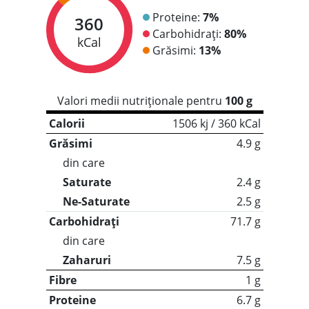
Proteine:
7%
360
Carbohidrați:
80%
kCal
Grăsimi:
13%
Valori medii nutriționale pentru
100 g
Calorii
1506 kj / 360 kCal
Grăsimi
4.9 g
din care
Saturate
2.4 g
Ne-Saturate
2.5 g
Carbohidrați
71.7 g
din care
Zaharuri
7.5 g
Fibre
1 g
Proteine
6.7 g