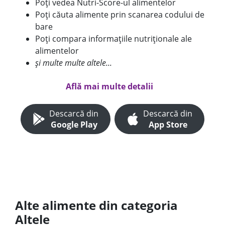
Poți vedea Nutri-Score-ul alimentelor
Poți căuta alimente prin scanarea codului de
bare
Poți compara informațiile nutriționale ale
alimentelor
și multe multe altele...
Află mai multe detalii
Descarcă din
Descarcă din
Google Play
App Store
Alte alimente din categoria
Altele