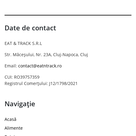
Date de contact
EAT & TRACK S.R.L
Str. Măceșului, Nr. 23A, Cluj-Napoca, Cluj
Email:
contact@eatntrack.ro
CUI: RO39757359
Registrul Comerțului: J12/1798/2021
Navigație
Acasă
Alimente