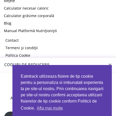
Rețete
Calculator necesar caloric
Calculator grăsime corporală
Blog
Manual Platformă Nutriționiști
Contact
Termeni și condiții
Politica Cookie
Politica de confidențialitate
×
CODURI DE REDUCERE
Eatntrack utilizeaza fisiere de tip cookie
MYPROTEIN
pentru a personaliza si imbunatati experienta
ta pe site-ul nostru. Prin continuarea navigarii
pe site-ul nostru confirmi acceptarea utilizarii
Ai
40%
reducere la orice comandă folosind codul
fisierelor de tip cookie conform Politicii de
EATTRACK
Cookie.
Afla mai multe